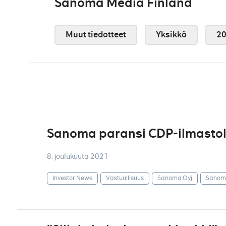
Sanoma Media Finland
Muut tiedotteet
Yksikkö
2
Sanoma paransi CDP-ilmastol
8. joulukuuta 2021
Investor News
Vastuullisuus
Sanoma Oyj
Sanoma