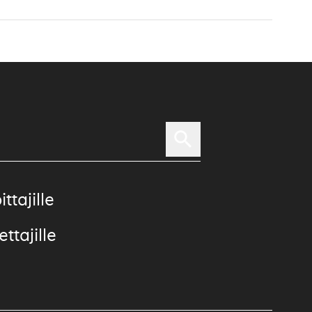
ittajille
ttajille