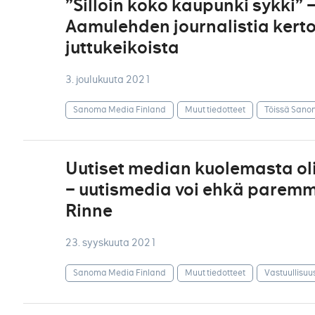
”Silloin koko kaupunki sykki”
Aamulehden journalistia kert
juttukeikoista
3. joulukuuta 2021
Sanoma Media Finland
Muut tiedotteet
Töissä Sano
Uutiset median kuolemasta ol
– uutismedia voi ehkä paremmi
Rinne
23. syyskuuta 2021
Sanoma Media Finland
Muut tiedotteet
Vastuullisuu