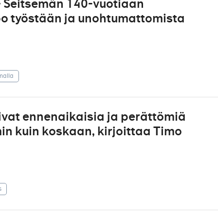
 – Seitsemän 140-vuotiaan
oo työstään ja unohtumattomista
malla
ivat ennenaikaisia ja perättömiä
n kuin koskaan, kirjoittaa Timo
s