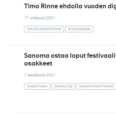
Timo Rinne ehdolla vuoden dig
17. elokuuta 2021
Sanoma Media Finland
Muut tiedotteet
Sanoma ostaa loput festivaali
osakkeet
1. kesäkuuta 2021
Investor News
Sanoma Oyj
Sanoma Media Finland