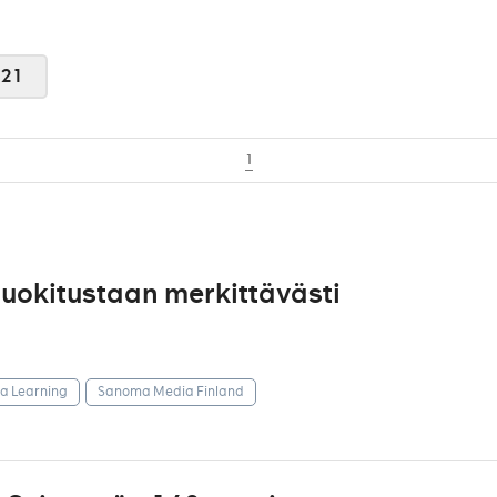
021
1
uokitustaan merkittävästi
 Learning
Sanoma Media Finland