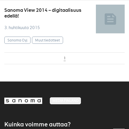
Sanoma View 2014 – digitaalisuus
edellä!
3. huhtikuuta 2015
Sanoma Oyj
Muut tiedotteet
1
MEDIA FINLAND
Kuinka voimme auttaa?