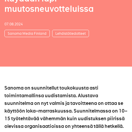
muutosneuvotteluissa
07.08.2024
Sanoma Media Finland
Lehdistötiedotteet
Sanoma on suunnitellut toukokuusta asti
toimintamallinsa uudistamista. Alustava
suunnitelma on nyt valmis ja tavoitteena on ottaa se
käyttöön loka–marraskuussa. Suunnitelmassa on 10–
15 työtehtävää vähemmän kuin uudistuksen piirissä
olevissa organisaatioissa on yhteensä tällä hetkellä.