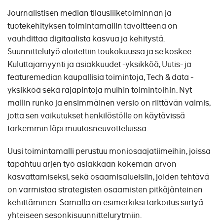
Journalistisen median tilausliiketoiminnan ja
tuotekehityksen toimintamallin tavoitteena on
vauhdittaa digitaalista kasvua ja kehitystä.
Suunnittelutyö aloitettiin toukokuussa ja se koskee
Kuluttajamyynti ja asiakkuudet -yksikköä, Uutis- ja
featuremedian kaupallisia toimintoja, Tech & data -
yksikköä sekä rajapintoja muihin toimintoihin. Nyt
mallin runko ja ensimmäinen versio on riittävän valmis,
jotta sen vaikutukset henkilöstölle on käytävissä
tarkemmin läpi muutosneuvotteluissa.
Uusi toimintamalli perustuu moniosaajatiimeihin, joissa
tapahtuu arjen työ asiakkaan kokeman arvon
kasvattamiseksi, sekä osaamisalueisiin, joiden tehtävä
on varmistaa strategisten osaamisten pitkäjänteinen
kehittäminen. Samalla on esimerkiksi tarkoitus siirtyä
yhteiseen sesonkisuunnittelurytmiin.