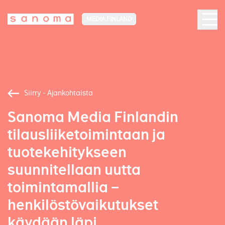
MEDIA FINLAND
Siirry - Ajankohtaista
Sanoma Media Finlandin
tilausliiketoimintaan ja
tuotekehitykseen
suunnitellaan uutta
toimintamallia –
henkilöstövaikutukset
käydään läpi