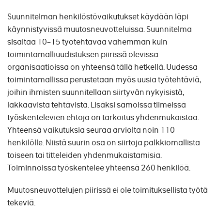
Suunnitelman henkilöstövaikutukset käydään läpi
käynnistyvissä muutosneuvotteluissa. Suunnitelma
sisältää 10–15 työtehtävää vähemmän kuin
toimintamalliuudistuksen piirissä olevissa
organisaatioissa on yhteensä tällä hetkellä. Uudessa
toimintamallissa perustetaan myös uusia työtehtäviä,
joihin ihmisten suunnitellaan siirtyvän nykyisistä,
lakkaavista tehtävistä. Lisäksi samoissa tiimeissä
työskentelevien ehtoja on tarkoitus yhdenmukaistaa.
Yhteensä vaikutuksia seuraa arviolta noin 110
henkilölle. Niistä suurin osa on siirtoja palkkiomallista
toiseen tai titteleiden yhdenmukaistamisia.
Toiminnoissa työskentelee yhteensä 260 henkilöä.
Muutosneuvottelujen piirissä ei ole toimituksellista työtä
tekeviä.