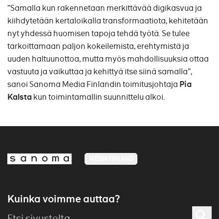
”Samalla kun rakennetaan merkittävää digikasvua ja
kiihdytetään kertaloikalla transformaatiota, kehitetään
nyt yhdessä huomisen tapoja tehdä työtä. Se tulee
tarkoittamaan paljon kokeilemista, erehtymistä ja
uuden haltuunottoa, mutta myös mahdollisuuksia ottaa
vastuuta ja vaikuttaa ja kehittyä itse siinä samalla”,
sanoi Sanoma Media Finlandin toimitusjohtaja
Pia
Kalsta
kun toimintamallin suunnittelu alkoi.
MEDIA FINLAND
Kuinka voimme auttaa?