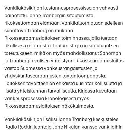
Vankilakäsikirjan kustannusprosessissa on vahvasti
painotettu Janne Tranbergin sitoutumista
rikoksettomaan elämään. Vankilatuomiotaan edelleen
suorittava Tranberg on mukana
Rikosseuraamuslaitoksen toiminnassa, jolla tuetaan
rikollisesta elämästä irtautumista ja on sitoutunut sen
toteutukseen, mikä on myös mahdollistanut Sanoman
ja Tranbergin välisen yhteistyön. Rikosseuraamuslaitos
vastaa Suomessa vankeusrangaistusten ja
yhdyskuntaseuraamusten täytäntöönpanosta.
Laitoksen tavoitteen on ehkäistä uusintarikollisuutta ja
lisätä yhteiskunnan turvallisuutta. Kirjassa kuvataan
vankeusprosessia kronologisesti myös
Rikosseuraamuslaitoksen näkökulmasta.
Vankilakäsikirjan lisäksi Janne Tranberg keskustelee
Radio Rockin juontaja Jone Nikulan kanssa vankiloihin