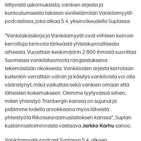
liittyvistä uskomuksista, vankien arjesta ja
kuntoutumisesta takaisin siviilielämään Vankilamyytit-
podcastissa, joka alkaa 5.4. yksinoikeudella Suplassa.
”Vankilakäsikirja ja Vankilamyytit ovat viihteen keinoin
kerrottuja tarinoita tärkeästä yhteiskunnallisesta
aiheesta. Vuosittain keskimäärin 2 800 ihmistä suorittaa
Suomessa vankilatuomiota rangaistuksena
tekemästään rikoksesta. Vankiloiden arjesta kerrotaan
kuitenkin verrattain vähän ja käsitys vankiloista voi olla
vääristynyt, mikä vaikuttaa sekä vankien omaan että
läheisten kokemukseen. Olemme tyytyväisiä siihen,
miten yhteistyö Tranbergin kanssa on sujunut ja
pidämme todella arvokkaana myös läheistä
yhteistyötä Rikosseuraamuslaitoksen kanssa”, Suplan
kustannustoiminnasta vastaava
Jarkko Karhu
sanoo.
Vankilamyytit-podcast Suplassa 5.4. alkaen.