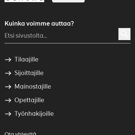
Kuinka voimme auttaa?
Tilaajille
Sijoittajille
Mainostajille
Opettajille
Työnhakijoille
Ota yhteyttä