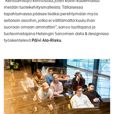
”Kehittämistyö kiinnostaa, joten kävin kuulemassa
meidän tuotekehitysmalleista. Tällaisessa
tapahtumassa pääsee lisäksi perehtymään myös
sellaisiin asioihin, jotka ei välttämättä kuulu ihan
suoraan omaan ammattiin”, sanoo tuottajana ja
tuoteomistajana Helsingin Sanomien data & designissa
työskentelevä
Päivi Ala-Risku
.