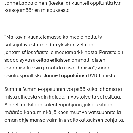
Janne Lappalainen (keskellä) kuunteli oppituntia tv:n
katsojamäärien mittauksesta.
”Mä kävin kuuntelemassa kolmea aihetta: tv-
katsojaluvuista, meidän yksikön vetäjän
johtamisfilosofiasta ja mediamarkkinasta. Parasta oli
saada syväsukeltaa erilaisten ammattilaisten
osaamisalueisiin ja nähdä uusia ihmisiä”, sanoo
asiakaspäällikkö
Janne Lappalainen
B2B-tiimistä.
Summit Summit-oppitunnin voi pitää kuka tahansa ja
mistä aiheesta vain haluaa, myös toiveita voi esittää.
Aiheet merkitään kalenteripohjaan, joka lukitaan
määräaikana, minkä jälkeen muut voivat suunnitella
oman ohjelmansa valmiin sisältökattauksen pohjalta.