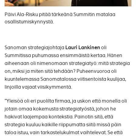
Päivi Ala-Risku pitää tärkeänä Summitin matalaa
osallistumiskynnystä.
Sanoman strategiajohtaja
Lauri Lankinen
oli
Summitissa puhumassa ensimmäistä kertaa. Hänen
aiheenaan oli nimenomaan strategiatyö: mitä strategia
on, miksi ja miten sitä tehdään? Puheenvuoroa oli
kuuntelemassa Sanomatalossa viitisentoista kuulijaa,
linjoilla vajaat viisikymmentä.
”Yleisöä oli eri puolilta firmaa, ja uskon että monella oli
jotain omaa kokemusta strategiatyöstä, johon he
hakivat laajempaa kontekstia. Painotin sitä, että
strategia kuuluu kaikille riippumatta siitä missä päin
taloa istuu, vain tarkastelukulmat vaihtelevat. Se että