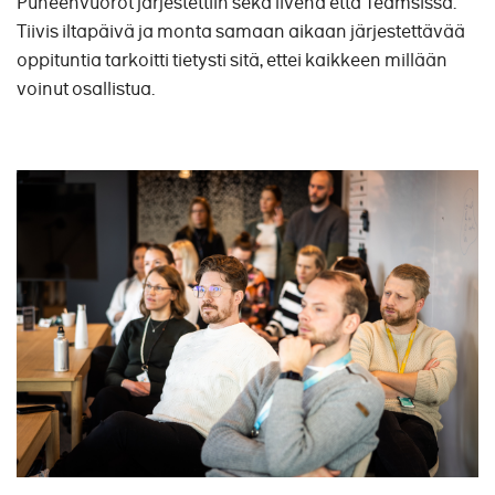
Puheenvuorot järjestettiin sekä livenä että Teamsissa.
Tiivis iltapäivä ja monta samaan aikaan järjestettävää
oppituntia tarkoitti tietysti sitä, ettei kaikkeen millään
voinut osallistua.