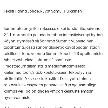
Teksti Hanna Johde, kuvat Samuli Pulkkinen
Sanomatalon ysikerroksessa alkoi torstai-iltapäivänä
2.11. normaalia palaverirumbaa intensiivisempi hyrinä.
Käynnistymässä oli Sanoma Summit, vuosittainen
tapahtuma, jossa sanomalaiset jakavat osaamistaan
toisilleen. Tänä vuonna Summit koostui 23 oppitunnista.
Aiheet vaihtelivat johtamisfilosofiasta,
ilmastojournalismista ja mediamittaamisesta
kielenhuoltoon, Slack-koulutukseen, tekoälyyn ja
otsikointiin. Yksi sessio käsitteli DJ:n työtä, toinen
ratkaisukeskeisyyden perusteesejä ja ajatusmalleja,
kolmas vei Töölönlahden ympäri keskustelemaan
hyvinvoinnista.