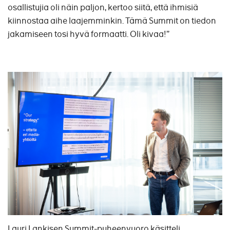
osallistujia oli näin paljon, kertoo siitä, että ihmisiä
kiinnostaa aihe laajemminkin. Tämä Summit on tiedon
jakamiseen tosi hyvä formaatti. Oli kivaa!”
Lauri Lankisen Summit-puheenvuoro käsitteli