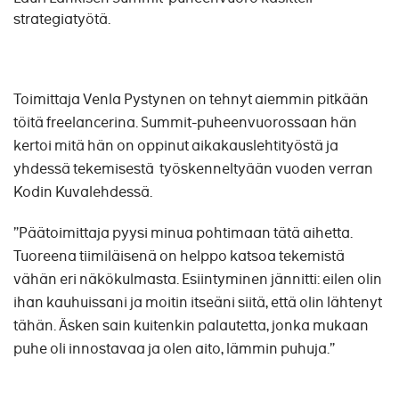
strategiatyötä.
Toimittaja Venla Pystynen on tehnyt aiemmin pitkään
töitä freelancerina. Summit-puheenvuorossaan hän
kertoi mitä hän on oppinut aikakauslehtityöstä ja
yhdessä tekemisestä työskenneltyään vuoden verran
Kodin Kuvalehdessä.
”Päätoimittaja pyysi minua pohtimaan tätä aihetta.
Tuoreena tiimiläisenä on helppo katsoa tekemistä
vähän eri näkökulmasta. Esiintyminen jännitti: eilen olin
ihan kauhuissani ja moitin itseäni siitä, että olin lähtenyt
tähän. Äsken sain kuitenkin palautetta, jonka mukaan
puhe oli innostavaa ja olen aito, lämmin puhuja.”