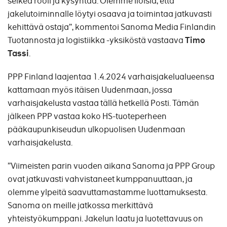
selkeä rooli ja kysyntää. Olemme iloisia, että
jakelutoiminnalle löytyi osaava ja toimintaa jatkuvasti
kehittävä ostaja”, kommentoi Sanoma Media Finlandin
Tuotannosta ja logistiikka -yksiköstä vastaava
Timo
Tassi
.
PPP Finland laajentaa 1.4.2024 varhaisjakelualueensa
kattamaan myös itäisen Uudenmaan, jossa
varhaisjakelusta vastaa tällä hetkellä Posti. Tämän
jälkeen PPP vastaa koko HS-tuoteperheen
pääkaupunkiseudun ulkopuolisen Uudenmaan
varhaisjakelusta.
”Viimeisten parin vuoden aikana Sanoma ja PPP Group
ovat jatkuvasti vahvistaneet kumppanuuttaan, ja
olemme ylpeitä saavuttamastamme luottamuksesta.
Sanoma on meille jatkossa merkittävä
yhteistyökumppani. Jakelun laatu ja luotettavuus on