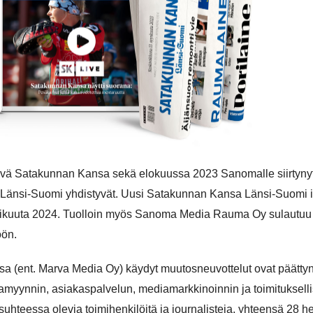
yvä Satakunnan Kansa sekä elokuussa 2023 Sanomalle siirtynyt
Länsi-Suomi yhdistyvät. Uusi Satakunnan Kansa Länsi-Suomi 
mikuuta 2024. Tuolloin myös Sanoma Media Rauma Oy sulautuu
ön.
(ent. Marva Media Oy) käydyt muutosneuvottelut ovat päättyn
jamyynnin, asiakaspalvelun, mediamarkkinoinnin ja toimituksell
suhteessa olevia toimihenkilöitä ja journalisteja, yhteensä 28 h