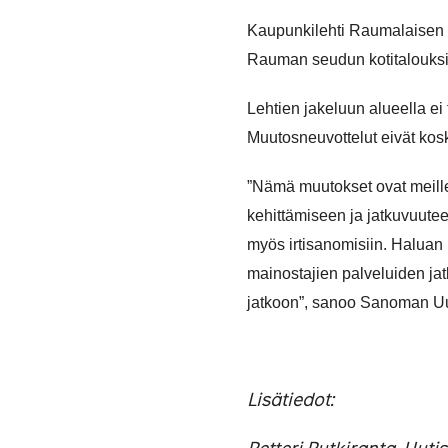
Kaupunkilehti Raumalaisen 
Rauman seudun kotitalouksii
Lehtien jakeluun alueella ei
Muutosneuvottelut eivät kosk
”Nämä muutokset ovat meille
kehittämiseen ja jatkuvuutee
myös irtisanomisiin. Haluan 
mainostajien palveluiden ja
jatkoon”, sanoo Sanoman Uut
Lisätiedot: