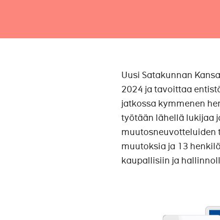
Uusi Satakunnan Kansa
2024 ja tavoittaa entis
jatkossa kymmenen heng
työtään lähellä lukija
muutosneuvotteluiden t
muutoksia ja 13 henkil
kaupallisiin ja hallinnol