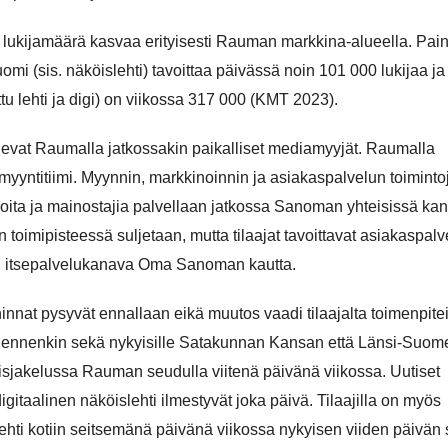
 lukijamäärä kasvaa erityisesti Rauman markkina-alueella. Pain
 (sis. näköislehti) tavoittaa päivässä noin 101 000 lukijaa ja
tu lehti ja digi) on viikossa 317 000 (KMT 2023).
levat Raumalla jatkossakin paikalliset mediamyyjät. Raumalla
yyntitiimi. Myynnin, markkinoinnin ja asiakaspalvelun toiminto
kijoita ja mainostajia palvellaan jatkossa Sanoman yhteisissä ka
oimipisteessä suljetaan, mutta tilaajat tavoittavat asiakaspalv
on itsepalvelukanava Oma Sanoman kautta.
innat pysyvät ennallaan eikä muutos vaadi tilaajalta toimenpitei
en ennenkin sekä nykyisille Satakunnan Kansan että Länsi-Suom
rhaisjakelussa Rauman seudulla viitenä päivänä viikossa. Uutiset
gitaalinen näköislehti ilmestyvät joka päivä. Tilaajilla on myös
ehti kotiin seitsemänä päivänä viikossa nykyisen viiden päivän 