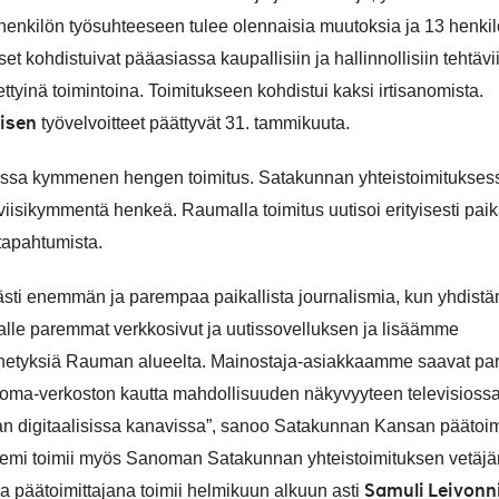
henkilön työsuhteeseen tulee olennaisia muutoksia ja 13 henki
 kohdistuivat pääasiassa kaupallisiin ja hallinnollisiin tehtävii
tyinä toimintoina. Toimitukseen kohdistui kaksi irtisanomista.
isen
työvelvoitteet päättyvät 31. tammikuuta.
ossa kymmenen hengen toimitus. Satakunnan yhteistoimitukses
iisikymmentä henkeä. Raumalla toimitus uutisoi erityisesti paika
 tapahtumista.
sti enemmän ja parempaa paikallista journalismia, kun yhdis
lle paremmat verkkosivut ja uutissovelluksen ja lisäämme
ähetyksiä Rauman alueelta. Mainostaja-asiakkaamme saavat p
oma-verkoston kautta mahdollisuuden näkyvyyteen televisiossa
n digitaalisissa kanavissa”, sanoo Satakunnan Kansan päätoim
iemi toimii myös Sanoman Satakunnan yhteistoimituksen vetäjä
Samuli Leivonn
 päätoimittajana toimii helmikuun alkuun asti