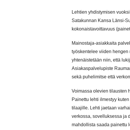
Lehtien yhdistymisen vuoksi
Satakunnan Kansa Länsi-Suomi
kokonaistavoittavuus (painet
Mainostaja-asiakkaita palve
työskentelee viiden hengen m
yhtenäistetään niin, että lu
Asiakaspalvelupiste Rauman t
sekä puhelimitse että verk
Voimassa olevien tilausten h
Painettu lehti ilmestyy kut
tilaajille. Lehti jaetaan va
verkossa, sovelluksessa ja di
mahdollista saada painettu l