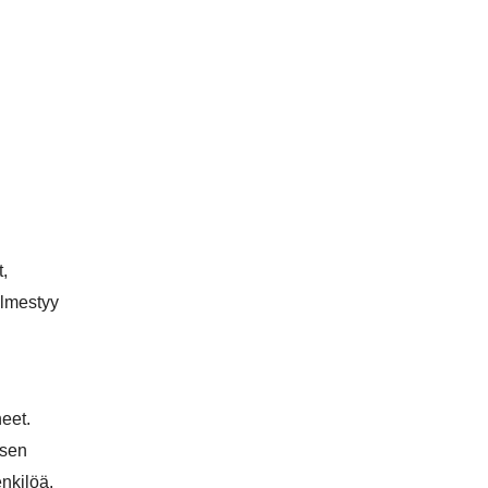
,
ilmestyy
eet.
isen
enkilöä.