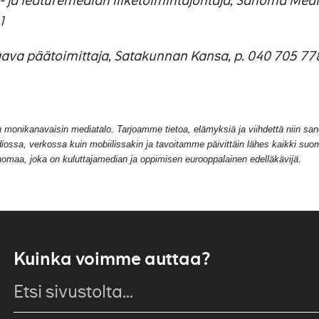
is- ja featuremedian liiketoimintajohtaja, Sanoma Med
1
ava päätoimittaja, Satakunnan Kansa, p. 040 705 77
onikanavaisin mediatalo. Tarjoamme tietoa, elämyksiä ja viihdettä niin san
diossa, verkossa kuin mobiilissakin ja tavoitamme päivittäin lähes kaikki suom
maa, joka on kuluttajamedian ja oppimisen eurooppalainen edelläkävijä.
Kuinka voimme auttaa?