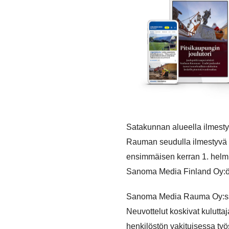
Satakunnan alueella ilmest
Rauman seudulla ilmestyvä 
ensimmäisen kerran 1. hel
Sanoma Media Finland Oy:ö
Sanoma Media Rauma Oy:ssa 
Neuvottelut koskivat kulutta
henkilöstön vakituisessa työ