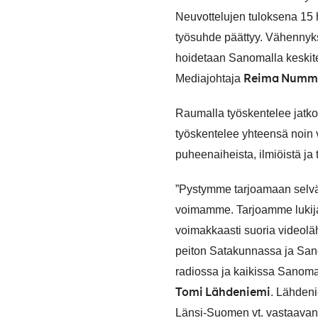
Neuvottelujen tuloksena 15 
työsuhde päättyy. Vähennykset
hoidetaan Sanomalla keskitet
Reima Numm
Mediajohtaja
Raumalla työskentelee jatk
työskentelee yhteensä noin v
puheenaiheista, ilmiöistä ja
”Pystymme tarjoamaan selvä
voimamme. Tarjoamme lukija
voimakkaasti suoria videol
peiton Satakunnassa ja San
radiossa ja kaikissa Sanoma
Tomi Lähdeniemi
. Lähden
Länsi-Suomen vt. vastaavana