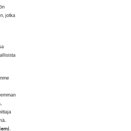
lön
n, jotka
sa
llisista
tämme
aremman
,
ittaja
nä.
iemi
.