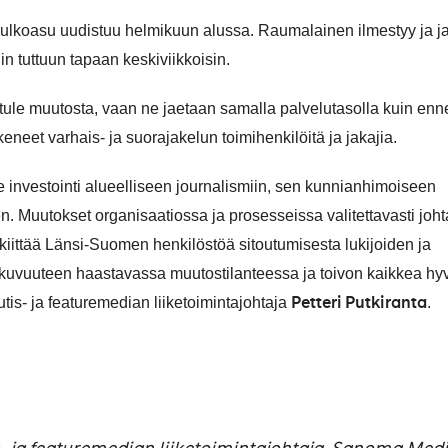
ulkoasu uudistuu helmikuun alussa. Raumalainen ilmestyy ja j
n tuttuun tapaan keskiviikkoisin.
 tule muutosta, vaan ne jaetaan samalla palvelutasolla kuin enn
eneet varhais- ja suorajakelun toimihenkilöitä ja jakajia.
 investointi alueelliseen journalismiin, sen kunnianhimoiseen
n. Muutokset organisaatiossa ja prosesseissa valitettavasti joht
kiittää Länsi-Suomen henkilöstöä sitoutumisesta lukijoiden ja
tkuvuuteen haastavassa muutostilanteessa ja toivon kaikkea hy
Petteri Putkiranta
is- ja featuremedian liiketoimintajohtaja
.