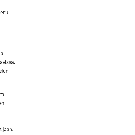
ettu
ja
navissa.
elun
tä.
en
sijaan.