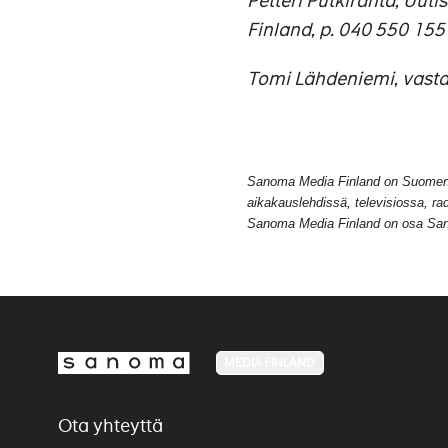
Petteri Putkiranta, Uut
Finland, p. 040 550 155
Tomi Lähdeniemi, vasta
Sanoma Media Finland on Suomen m
aikakauslehdissä, televisiossa, ra
Sanoma Media Finland on osa Sano
MEDIA FINLAND
Ota yhteyttä