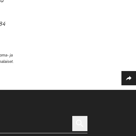
ia
84
oma- ja
alaiset.