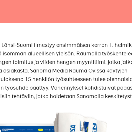
 Länsi-Suomi ilmestyy ensimmäisen kerran 1. helmi
tä isomman alueellisen yleisön. Raumalla työskentele
en toimitus ja viiden hengen myyntitiimi, jotka jatk
a ja asiakasta. Sanoma Media Rauma Oy:ssa käytyjen
uloksena 15 henkilön työsuhteeseen tulee olennaisi
ön työsuhde päättyy. Vähennykset kohdistuivat pääa
lisiin tehtäviin, jotka hoidetaan Sanomalla keskitetysti