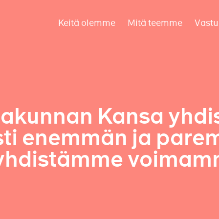
Keitä olemme
Mitä teemme
Vastu
atakunnan Kansa yhdi
ti enemmän ja parem
n yhdistämme voima