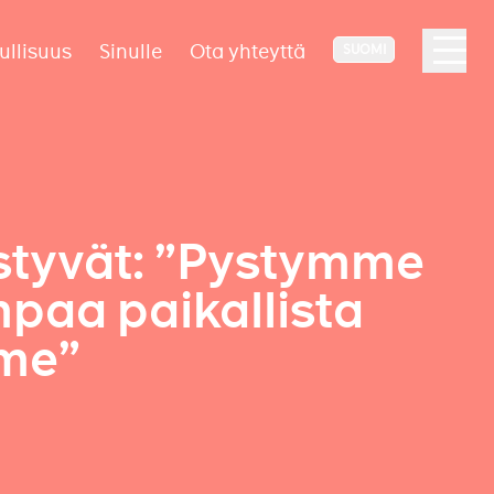
ullisuus
Sinulle
Ota yhteyttä
SUOMI
styvät: ”Pystymme
paa paikallista
mme”