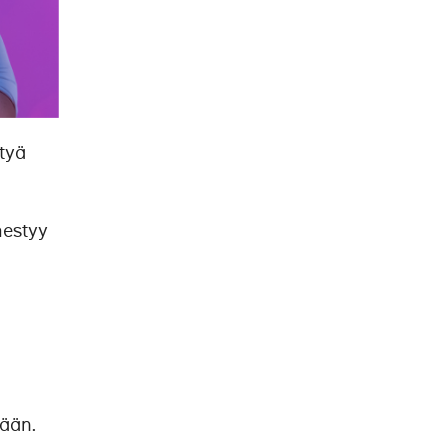
styä
mestyy
kään.