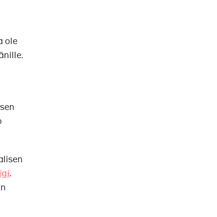
a ole
änille.
isen
o
alisen
igi
.
on