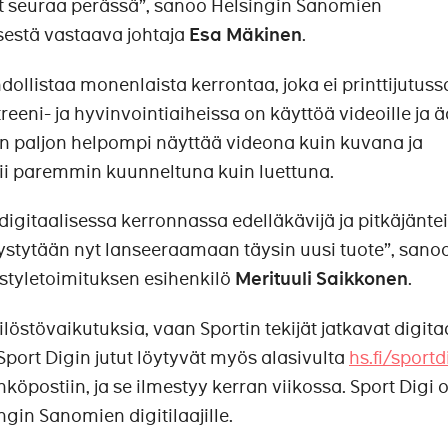
rt seuraa perässä”, sanoo Helsingin Sanomien
ksestä vastaava johtaja
Esa Mäkinen
.
ollistaa monenlaista kerrontaa, joka ei printtijutuss
treeni- ja hyvinvointiaiheissa on käyttöä videoille ja ä
 on paljon helpompi näyttää videona kuin kuvana ja
mii paremmin kuunneltuna kuin luettuna.
igitaalisessa kerronnassa edelläkävijä ja pitkäjänte
ystytään nyt lanseeraamaan täysin uusi tuote”, sano
styletoimituksen esihenkilö
Merituuli Saikkonen
.
löstövaikutuksia, vaan Sportin tekijät jatkavat digita
 Sport Digin jutut löytyvät myös alasivulta
hs.fi/sportd
ähköpostiin, ja se ilmestyy kerran viikossa. Sport Digi 
gin Sanomien digitilaajille.