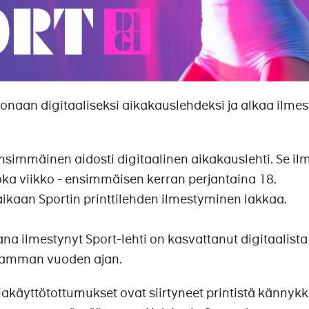
onaan digitaaliseksi aikakauslehdeksi ja alkaa ilme
simmäinen aidosti digitaalinen aikakauslehti. Se il
joka viikko - ensimmäisen kerran perjantaina 18.
kaan Sportin printtilehden ilmestyminen lakkaa.
a ilmestynyt Sport-lehti on kasvattanut digitaalista
eamman vuoden ajan.
iakäyttötottumukset ovat siirtyneet printistä kännyk