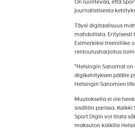
On luontevaa, että Spo
journalistisesta kehity
Täysi digitaalisuus mahd
mahdollista. Erityisesti 
Esimerkiksi treeniliike
rentoutusharjoitus toi
”Helsingin Sanomat on d
digikehityksen päälle p
Helsingin Sanomien life
Muutoksella ei ole henki
sisällön parissa. Kaikki
Sport Digin voi tilata s
maksuton kaikille Helsin