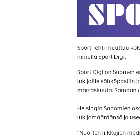
Sport-lehti muuttuu kok
nimellä Sport Digi.
Sport Digi on Suomen en
lukijoille sähköpostiin 
marraskuuta. Samaan ai
Helsingin Sanomien osan
lukijamääräänsä jo us
”Nuorten liikkujien med