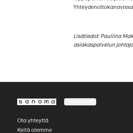
Yhteydenottokanavissa 
Lisätiedot: Pauliina M
asiakaspalvelun johtaj
MEDIA FINLAND
Ota yhteyttä
Keitä olemme