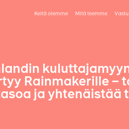
Keitä olemme
Mitä teemme
Vastu
andin kuluttajamyyn
rtyy Rainmakerille – 
tasoa ja yhtenäistää 