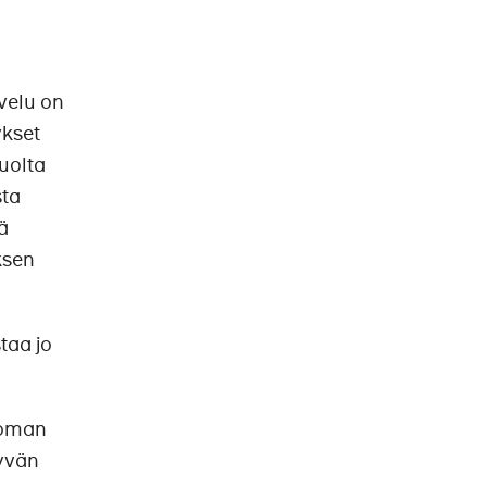
velu on
ykset
uolta
sta
ä
ksen
taa jo
noman
yvän