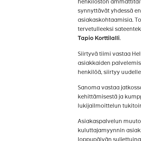
henkilöstön ammattitai
synnyttävät yhdessä ent
asiakaskohtaamisia. T
tervetulleeksi sateente
Tapio Korttilalli
.
Siirtyvä tiimi vastaa H
asiakkaiden palvelemise
henkilöä, siirtyy uudell
Sanoma vastaa jatkossa
kehittämisestä ja kump
lukijailmoittelun tukito
Asiakaspalvelun muuto
kuluttajamyynnin asiaka
loppupäivän suljettuina