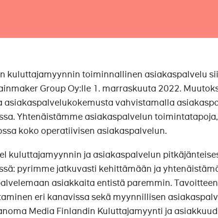
 kuluttajamyynnin toiminnallinen asiakaspalvelu sii
Rainmaker Group Oy:lle 1. marraskuuta 2022. Muutok
aa asiakaspalvelukokemusta vahvistamalla asiakasp
issa. Yhtenäistämme asiakaspalvelun toimintatapoja
ossa koko operatiivisen asiakaspalvelun.
l kuluttajamyynnin ja asiakaspalvelun pitkäjänteise
essä: pyrimme jatkuvasti kehittämään ja yhtenäistä
 palvelemaan asiakkaita entistä paremmin. Tavoitt
taminen eri kanavissa sekä myynnillisen asiakaspal
anoma Media Finlandin Kuluttajamyynti ja asiakkuude