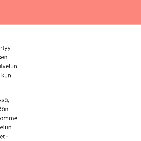
rtyy
sen
alvelun
, kun
ssä,
mään
eenamme
velun
t -