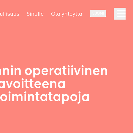
ullisuus
Sinulle
Ota yhteyttä
SUOMI
nin operatiivinen
tavoitteena
toimintatapoja