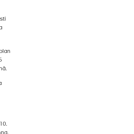
sti
a
uplan
5
nä.
a
10.
nna.