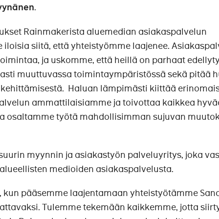
Ryynänen
.
mukset Rainmakerista aluemedian asiakaspalvelun
loisia siitä, että yhteistyömme laajenee. Asiakaspal
toimintaa, ja uskomme, että heillä on parhaat edellyt
asti muuttuvassa toimintaympäristössä sekä pitää h
kehittämisestä. Haluan lämpimästi kiittää erinomai
palvelun ammattilaisiamme ja toivottaa kaikkea hyvä
ta osaltamme työtä mahdollisimman sujuvan muuto
urin myynnin ja asiakastyön palveluyritys, joka vas
alueellisten medioiden asiakaspalvelusta.
 kun pääsemme laajentamaan yhteistyötämme Sa
attavaksi. Tulemme tekemään kaikkemme, jotta siirt