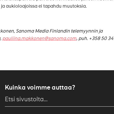
ja aukioloajoissa ei tapahdu muutoksia.
akkonen, Sanoma Media Finlandin telemyynnin ja
a,
pauliina.makkonen@sanoma.com
, puh. +358 50 3
Kuinka voimme auttaa?