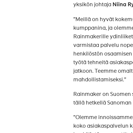
yksikön johtaja
Niina 
”Meillä on hyvät koke
kumppanina, ja olemme i
Rainmakerille ydinliike
varmistaa palvelu nope
henkilöstön osaamisen 
työtä tehneitä asiakas
jatkoon. Teemme omal
mahdollistamiseksi.”
Rainmaker on Suomen su
tällä hetkellä Sanoman 
”Olemme innoissamme,
koko asiakaspalvelun k