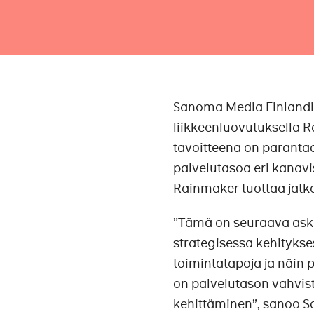
Sanoma Media Finlandin
liikkeenluovutuksella 
tavoitteena on parant
palvelutasoa eri kanav
Rainmaker tuottaa jatk
”Tämä on seuraava aske
strategisessa kehityks
toimintatapoja ja näin
on palvelutason vahvis
kehittäminen”, sanoo S