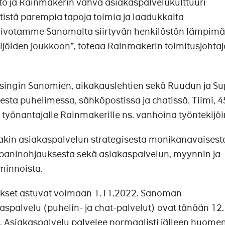
to ja Rainmakerin vahva asiakaspalvelukulttuuri
istä parempia tapoja toimia ja laadukkaita
oivotamme Sanomalta siirtyvän henkilöstön lämpimä
kijöiden joukkoon”, toteaa Rainmakerin toimitusjohtaj
elsingin Sanomien, aikakauslehtien sekä Ruudun ja S
sta puhelimessa, sähköpostissa ja chatissä. Tiimi, 4
e työnantajalle Rainmakerille ns. vanhoina työntekijöi
kin asiakaspalvelun strategisesta monikanavaisest
paninohjauksesta sekä asiakaspalvelun, myynnin ja
iminnoista.
kset astuvat voimaan 1.11.2022. Sanoman
spalvelu (puhelin- ja chat-palvelut) ovat tänään 12.
. Asiakaspalvelu palvelee normaalisti jälleen huome