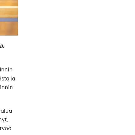
ä.
innin
sta ja
innin
halua
nyt,
arvoa