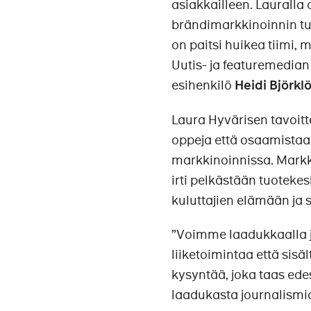
asiakkailleen. Laurall
brändimarkkinoinnin tu
on paitsi huikea tiimi, 
Uutis- ja featuremedian
esihenkilö
Heidi Björklö
Laura Hyvärisen tavoitt
oppeja että osaamistaan
markkinoinnissa. Markk
irti pelkästään tuotekes
kuluttajien elämään ja s
”Voimme laadukkaalla j
liiketoimintaa että sisä
kysyntää, joka taas ede
laadukasta journalismi