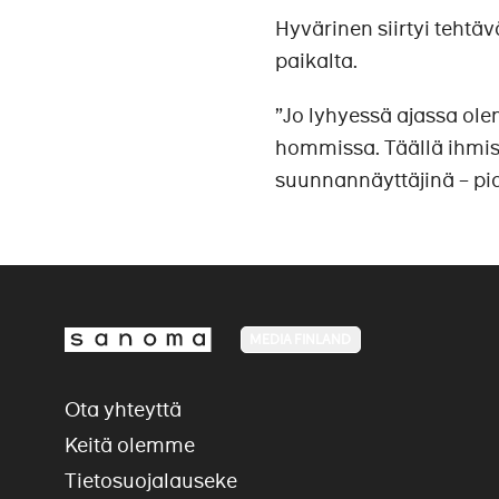
Hyvärinen siirtyi teht
paikalta.
”Jo lyhyessä ajassa ol
hommissa. Täällä ihmisi
suunnannäyttäjinä – pid
MEDIA FINLAND
Ota yhteyttä
Keitä olemme
Tietosuojalauseke