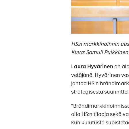
HS:n markkinoinnin uusi
Kuva: Samuli Pulkkinen
Laura Hyvärinen
on alo
vetäjänä. Hyvärinen vas
johtaa HS:n brändimarkk
strategisesta suunnitte
”Brändimarkkinoinnissa
olla HS:n tilaaja sekä v
kun kulutusta supistet