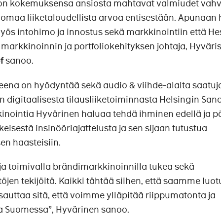
a on kokemuksensa ansiosta mahtavat valmiudet vahv
omaa liiketaloudellista arvoa entisestään. Apunaan 
myös intohimo ja innostus sekä markkinointiin että Hes
 markkinoinnin ja portfoliokehityksen johtaja, Hyväri
f
sanoo.
eena on hyödyntää sekä audio & viihde-alalta saatuj
 digitaalisesta tilausliiketoiminnasta Helsingin Sa
inointia Hyvärinen haluaa tehdä ihminen edellä ja p
keisestä insinööriajattelusta ja sen sijaan tutustua
en haasteisiin.
a toimivalla brändimarkkinoinnilla tukea sekä
ltöjen tekijöitä. Kaikki tähtää siihen, että saamme luo
sauttaa sitä, että voimme ylläpitää riippumatonta ja
a Suomessa”, Hyvärinen sanoo.