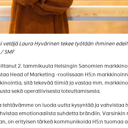
 vetäjä Laura Hyvärinen tekee työtään ihminen edell
 / SMF
ittanut 2. tammikuuta Helsingin Sanomien markkino
taa Head of Marketing -roolissaan HS:n markkinoinni
inointia, sitä tekevää tiimiä ja vastaa mm. markkino
lusta sekä operatiivisesta toteuttamisesta.
 tehtävämme on luoda uutta kysyntää ja vahvistaa 
ahvistaa emotionaalista suhdetta brändiin. Varsinkin 
aan, on erityisen tärkeä kommunikoida HS:n tuomaa 