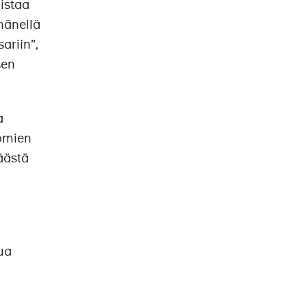
istaa
hänellä
ariin”,
sen
a
nomien
äästä
tua