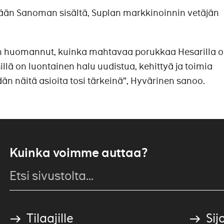
ävään Sanoman sisältä, Suplan markkinoinnin vetäjän
en huomannut, kuinka mahtavaa porukkaa Hesarilla 
llä on luontainen halu uudistua, kehittyä ja toimia
än näitä asioita tosi tärkeinä”, Hyvärinen sanoo.
Kuinka voimme auttaa?
Tilaajille
Sijo