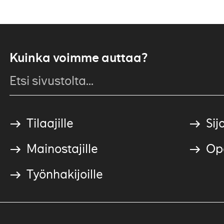
Kuinka voimme auttaa?
Tilaajille
Sijo
Mainostajille
Ope
Työnhakijoille