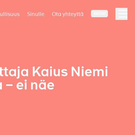
ullisuus
Sinulle
Ota yhteyttä
SUOMI
taja Kaius Niemi
 – ei näe