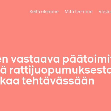
Keitä olemme
Mitä teemme
Vastu
n vastaava päätoimit
ä rattijuopumuksesta
tkaa tehtävässään