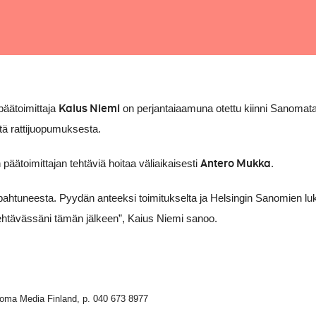
Kaius Niemi
äätoimittaja
on perjantaiaamuna otettu kiinni Sanomat
stä rattijuopumuksesta.
Antero Mukka
äätoimittajan tehtäviä hoitaa väliaikaisesti
.
tapahtuneesta. Pyydän anteeksi toimitukselta ja Helsingin Sanomien luki
ehtävässäni tämän jälkeen”, Kaius Niemi sanoo.
noma Media Finland, p. 040 673 8977