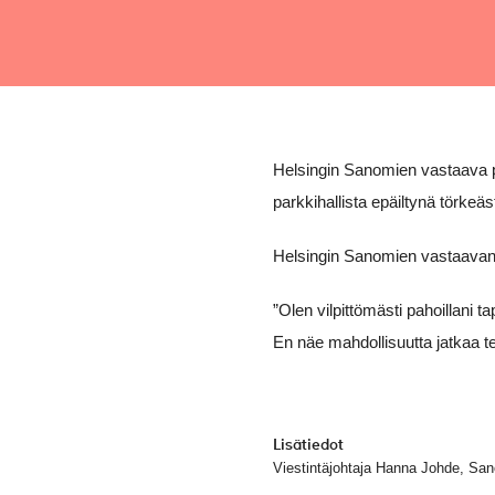
Helsingin Sanomien vastaava p
parkkihallista epäiltynä törkeä
Helsingin Sanomien vastaavan p
”Olen vilpittömästi pahoillani 
En näe mahdollisuutta jatkaa t
Lisätiedot
Viestintäjohtaja Hanna Johde, Sa