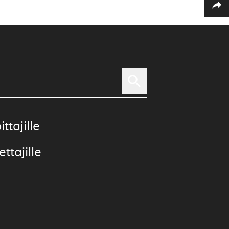
ittajille
ttajille