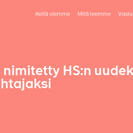
Keitä olemme
Mitä teemme
Vastu
n nimitetty HS:n uudek
ihtajaksi