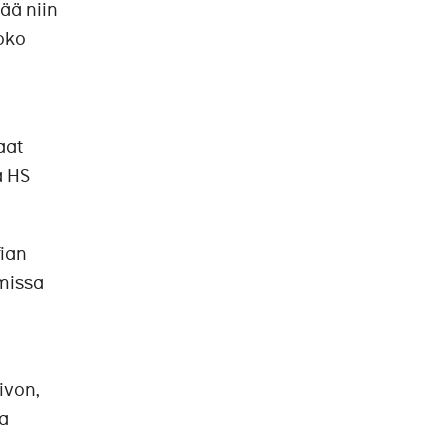
tää niin
koko
aat
a HS
fian
omissa
ivon,
ja