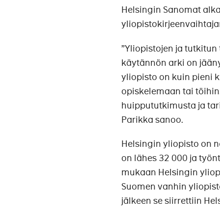
Helsingin Sanomat alkaa
yliopistokirjeenvaihtaja
”Yliopistojen ja tutkitu
käytännön arki on jääny
yliopisto on kuin pieni
opiskelemaan tai töihin
huippututkimusta ja tarin
Parikka sanoo.
Helsingin yliopisto on n
on lähes 32 000 ja työnt
mukaan Helsingin yliop
Suomen vanhin yliopist
jälkeen se siirrettiin H