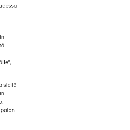
Uudessa
in
tä
lle”,
 siellä
un
o.
 palon