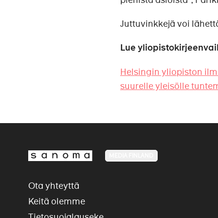
Juttuvinkkejä voi lähet
Lue yliopistokirjeenva
Helsingin yliopiston ilma
suurelle yleisölle tunt
MEDIA FINLAND
Ota yhteyttä
Keitä olemme
Tietosuojalauseke