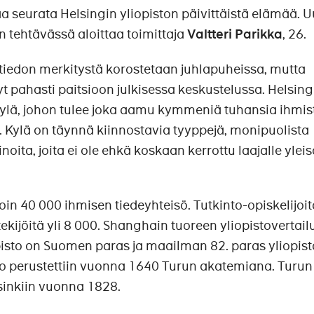
 seurata Helsingin yliopiston päivittäistä elämää. 
n tehtävässä aloittaa toimittaja
Valtteri Parikka
, 26.
n tiedon merkitystä korostetaan juhlapu​heissa, mutta
t pahasti paitsioon julkisessa keskustelussa. Helsing
 kylä, johon tulee joka aamu kymmeniä tuhansia ihmis
. Kylä on täynnä kiinnostavia tyyppejä, monipuolista
oita, joita ei ole ehkä koskaan kerrottu laajalle yleisö
oin 40 000 ihmisen tiedeyhteisö. Tutkinto-opiskelijoita
ekijöitä yli 8 000. Shanghain tuoreen yliopistovertail
isto on Suomen paras ja maailman 82. paras yliopist
o perustettiin vuonna 1640 Turun akatemiana. Turun
elsinkiin vuonna 1828.