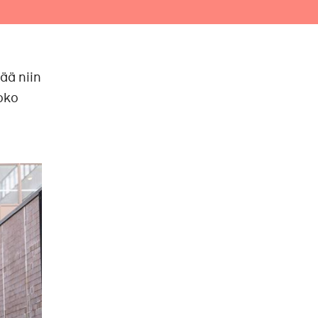
tää niin
koko