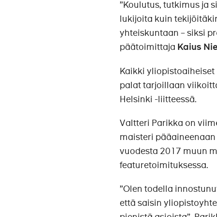
”Koulutus, tutkimus ja s
lukijoita kuin tekijöitäk
yhteiskuntaan – siksi pr
päätoimittaja
Kaius Ni
Kaikki yliopistoaiheiset
palat tarjoillaan viiko
Helsinki -liitteessä.
Valtteri Parikka on vii
maisteri pääaineenaan 
vuodesta 2017 muun mu
featuretoimituksessa.
”Olen todella innostunu
että saisin yliopistoyht
pienistä asioista”, Pari