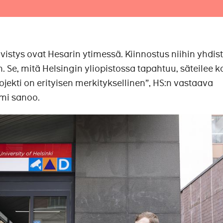
ivistys ovat Hesarin ytimessä. Kiinnostus niihin yhdis
in. Se, mitä Helsingin yliopistossa tapahtuu, säteilee 
ojekti on erityisen merkityksellinen”, HS:n vastaava
emi sanoo.