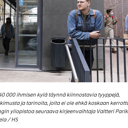
 40 000 ihmisen kylä täynnä kiinnostavia tyyppejä,
imusta ja tarinoita, joita ei ole ehkä koskaan kerrott
ngin yliopistoa seuraava kirjeenvaihtaja Valtteri Pari
ela / HS