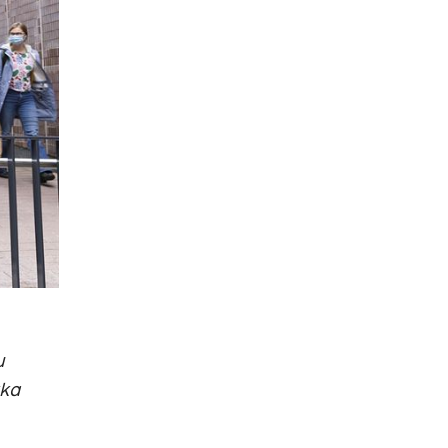
u
kka