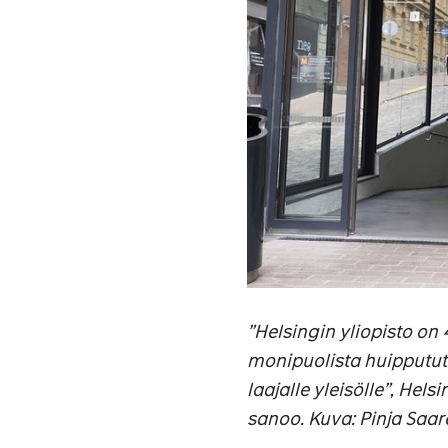
”Helsingin yliopisto on
monipuolista huippututk
laajalle yleisölle
”
, Helsi
sanoo. Kuva: Pinja Saar