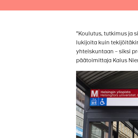
”Koulutus, tutkimus ja s
lukijoita kuin tekijöitäk
yhteiskuntaan – siksi pr
päätoimittaja Kaius Ni