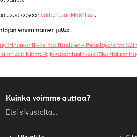
tää osoitteeseen
valtteri.parikka@hs.fi
.​
ihtajan ensimmäinen juttu:
piiri romahti viisi vuotta sitten – Pelastajaksi valittii
ematon Jari Niemelä, joka kohtasi henkilökohtaisen tr
Kuinka voimme auttaa?