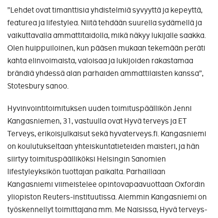
”Lehdet ovat timanttisia yhdistelmiä syvyyttä ja kepeyttä,
featurea ja lifestylea. Niitä tehdään suurella sydämellä ja
vaikuttavalla ammattitaidolla, mikä näkyy lukijalle saakka.
Olen huippuiloinen, kun pääsen mukaan tekemään peräti
kahta elinvoimaista, valoisaa ja lukijoiden rakastamaa
brändiä yhdessä alan parhaiden ammattilaisten kanssa”,
Stotesbury sanoo.
Hyvinvointitoimituksen uuden toimituspäällikön Jenni
Kangasniemen, 31, vastuulla ovat Hyvä terveys ja ET
Terveys, erikoisjulkaisut sekä hyvaterveys.fi. Kangasniemi
on koulutukseltaan yhteiskuntatieteiden maisteri, ja hän
siirtyy toimituspäälliköksi Helsingin Sanomien
lifestyleyksikön tuottajan paikalta. Parhaillaan
Kangasniemi viimeistelee opintovapaavuottaan Oxfordin
yliopiston Reuters-instituutissa. Aiemmin Kangasniemi on
työskennellyt toimittajana mm. Me Naisissa, Hyvä terveys-