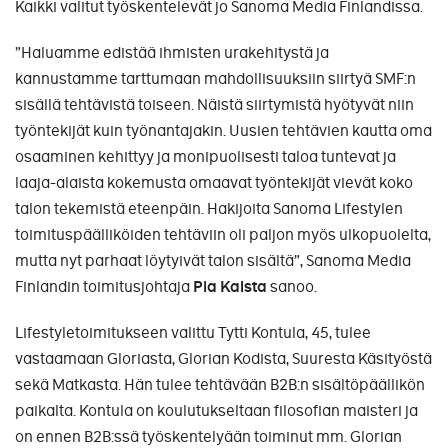
Kaikki valitut työskentelevät jo Sanoma Media Finlandissa.
”Haluamme edistää ihmisten urakehitystä ja
kannustamme tarttumaan mahdollisuuksiin siirtyä SMF:n
sisällä tehtävistä toiseen. Näistä siirtymistä hyötyvät niin
työntekijät kuin työnantajakin. Uusien tehtävien kautta oma
osaaminen kehittyy ja monipuolisesti taloa tuntevat ja
laaja-alaista kokemusta omaavat työntekijät vievät koko
talon tekemistä eteenpäin. Hakijoita Sanoma Lifestylen
toimituspäälliköiden tehtäviin oli paljon myös ulkopuolelta,
mutta nyt parhaat löytyivät talon sisältä”, Sanoma Media
Finlandin toimitusjohtaja
Pia Kalsta
sanoo.
Lifestyletoimitukseen valittu Tytti Kontula, 45, tulee
vastaamaan Gloriasta, Glorian Kodista, Suuresta Käsityöstä
sekä Matkasta. Hän tulee tehtävään B2B:n sisältöpäällikön
paikalta. Kontula on koulutukseltaan filosofian maisteri ja
on ennen B2B:ssä työskentelyään toiminut mm. Glorian