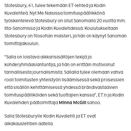
Stotesbury, 41, tulee tekemään ET-lehteä ja Kodin
Kuvalehteä. Nyt Me Naisissa toimituspäällikkönä
työskentelevä Stotesbury on ollut Sanomalla 20 vuotta mm.
Ilta-Sanomissa ja Kodin Kuvalehdessä. Koulutukseltaan
Stotesbury on filosofian maisteri, ja hän on käynyt Sanoman
toimittajakoulun.
”Salla on loistava aikkarisisältöjen tekijä ja
kohderyhmäasiantuntija, ja hän on erittäin motivoinut
tarinallisesta journalismista. Sallalla tulee olemaan vahva
rooli toimitusten yhteistyön lisäämisessä sekä prosessien
että sisällön kehittämisessä yhdessä brändivastaavien
toimituspäälliköiden sekä tuottajien kanssa”, ET:n ja Kodin
Kuvalehden päätoimittaja
Minna McGill
sanoo.
Salla Stotesburylle Kodin Kuvalehti ja ET ovat
aikakauslehtien aatelia.