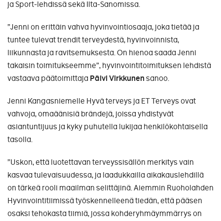
ja Sport-lehdissä sekä Ilta-Sanomissa.
”Jenni on erittäin vahva hyvinvointiosaaja, joka tietää ja
tuntee tulevat trendit terveydestä, hyvinvoinnista,
liikunnasta ja ravitsemuksesta. On hienoa saada Jenni
takaisin toimitukseemme”, hyvinvointitoimituksen lehdistä
vastaava päätoimittaja
Päivi Virkkunen
sanoo.
Jenni Kangasniemelle Hyvä terveys ja ET Terveys ovat
vahvoja, omaäänisiä brändejä, joissa yhdistyvät
asiantuntijuus ja kyky puhutella lukijaa henkilökohtaisella
tasolla.
”Uskon, että luotettavan terveyssisällön merkitys vain
kasvaa tulevaisuudessa, ja laadukkailla aikakauslehdillä
on tärkeä rooli maailman selittäjinä. Aiemmin Ruoholahden
Hyvinvointitiimissä työskennelleenä tiedän, että pääsen
osaksi tehokasta tiimiä, jossa kohderyhmäymmärrys on