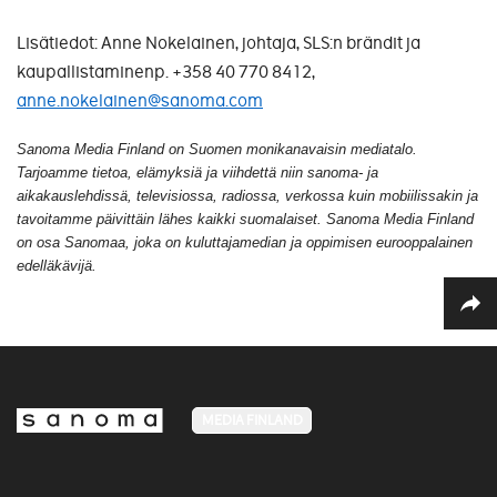
Lisätiedot: Anne Nokelainen, johtaja, SLS:n brändit ja
kaupallistaminenp. +358 40 770 8412,
anne.nokelainen@sanoma.com
Sanoma Media Finland on Suomen monikanavaisin mediatalo.
Tarjoamme tietoa, elämyksiä ja viihdettä niin sanoma- ja
aikakauslehdissä, televisiossa, radiossa, verkossa kuin mobiilissakin ja
tavoitamme päivittäin lähes kaikki suomalaiset. Sanoma Media Finland
on osa Sanomaa, joka on kuluttajamedian ja oppimisen eurooppalainen
edelläkävijä.
MEDIA FINLAND