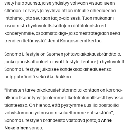
viety huippuunsa, ja se yhdistyy vahvaan visuaaliseen
silmään. Terveys ja hyvinvointi on minulle aihealueena
intohimo, jota seuraan laaja-alaisesti. Tuon mukanani
osaamista hyvinvointisisältöjen räätälöinnistä eri
kohderyhmille, osaamista digi- ja somestrategiaan sekä
trendien tietämystä”, Jenni Kangasniemi kertoo.
Sanoma Lifestyle on Suomen johtava aikakausbränditalo,
jonka pääsisältöalueita ovat lifestyle, feature ja hyvinvointi.
Sanoma Lifestyle julkaisee kahdeksaa aihealueensa
huippubrändiä sekä Aku Ankkaa.
”Ihmisten tarve aikakauslehtitarinoita kohtaan on korona-
aikana lisääntynyt ja olemme liiketoiminnallisesti hyvässä
tilanteessa. On hienoa, että pystymme uusilla positioilla
vahvistamaan ydinosaamisalueitamme entisestään”,
Sanoma Lifestylen brändeistä vastaava johtaja
Anne
Nokelainen
sanoo.