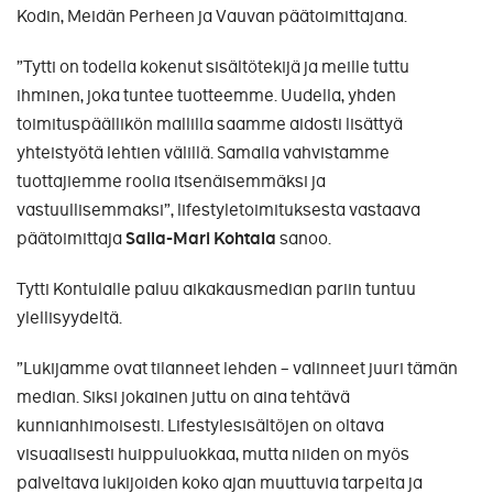
Kodin, Meidän Perheen ja Vauvan päätoimittajana.
”Tytti on todella kokenut sisältötekijä ja meille tuttu
ihminen, joka tuntee tuotteemme. Uudella, yhden
toimituspäällikön mallilla saamme aidosti lisättyä
yhteistyötä lehtien välillä. Samalla vahvistamme
tuottajiemme roolia itsenäisemmäksi ja
vastuullisemmaksi”, lifestyletoimituksesta vastaava
päätoimittaja
Saila-Mari Kohtala
sanoo.
Tytti Kontulalle paluu aikakausmedian pariin tuntuu
ylellisyydeltä.
”Lukijamme ovat tilanneet lehden – valinneet juuri tämän
median. Siksi jokainen juttu on aina tehtävä
kunnianhimoisesti. Lifestylesisältöjen on oltava
visuaalisesti huippuluokkaa, mutta niiden on myös
palveltava lukijoiden koko ajan muuttuvia tarpeita ja