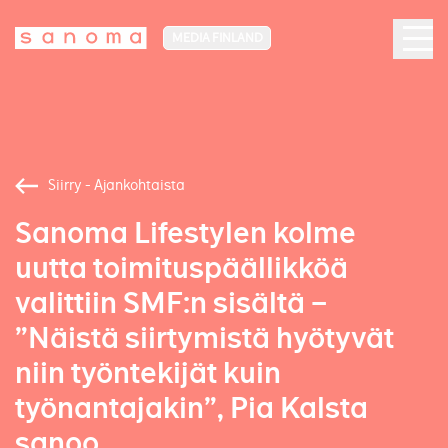
MEDIA FINLAND
Siirry - Ajankohtaista
Sanoma Lifestylen kolme
uutta toimituspäällikköä
valittiin SMF:n sisältä –
”Näistä siirtymistä hyötyvät
niin työntekijät kuin
työnantajakin”, Pia Kalsta
sanoo