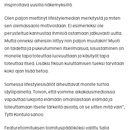
inspiroitava uusilla näkemyksillä.
Olen paljon miettinyt lifestylemedian merkitystä ja miten
sen olemassaolo motivoidaan. Ei esimerkiksi ole
perusteltua kannustaa ihmisiä ostamaan jatkuvasti uutta.
Mutta onneksi aiheisiin liittyy niin paljon muutakin! Muoti
on taidetta ja pukeutuminen itseilmaisua, sisustaminen on
monelle tapa toteuttaa luovuuttaan ja käsityöt tapa
toteuttaa itseä. Lisäksi fiksun kuluttamisen tueksi tarvitaan
koko ajan lisää tietoa.
Somessa lifestylesisällöt aiheuttavat monille turhia
idyllipaineita. Toivon, että voimme aikakausmedioissa
vapauttaa lukijoita elämään omanlaistaan elämää ja
toteuttamaan itselle tärkeitä asioita, oli se sitten mitä vain”,
Tytti Kontula sanoo.
Featuretoimituksen toimituspäälliköksi valittu Salla