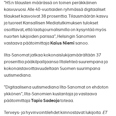
”HS:n tilausten määrässä on toinen peräkkäinen
kasvuvuosi. Alle 40-vuotiaiden ryhmässä digitaaliset
tilaukset kasvoivat 38 prosenttia. Tilausmäärän kasvu
ja tuoreet Kansallisen Mediatutkimuksen tulokset
osoittavat, että laatujournalismilla on kysyntää myös
nuorten lukijoiden parissa”, Helsingin Sanomien
vastaava päätoimittaja
Kaius Niemi
sanoo.
Ilta-Sanomat jatkaa kokonaislukijamäärältään 37
prosenttia pääkilpailijaansa Iltalehteä suurempana ja
kokonaistavoittavuudeltaan Suomen suurimpana
uutismediana.
”Digitaalisena uutismediana Ilta-Sanomat on ehdoton
ykkönen”, Ilta-Sanomien kustantaja ja vastaava
päätoimittaja
Tapio Sadeoja
toteaa.
Terveys- ja hyvinvointilehdet kiinnostavat lukijoita.
ET