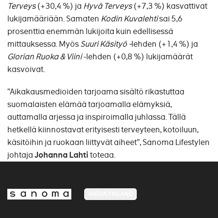
Terveys
(+30,4 %) ja
Hyvä Terveys
(+7,3 %) kasvattivat
lukijamääriään. Samaten
Kodin Kuvalehti
sai 5,6
prosenttia enemmän lukijoita kuin edellisessä
mittauksessa. Myös
Suuri Käsityö -
lehden (+1,4 %) ja
Glorian Ruoka & Viini
-lehden (+0,8 %) lukijamäärät
kasvoivat.
”Aikakausmedioiden tarjoama sisältö rikastuttaa
suomalaisten elämää tarjoamalla elämyksiä,
auttamalla arjessa ja inspiroimalla juhlassa. Tällä
hetkellä kiinnostavat erityisesti terveyteen, kotoiluun,
käsitöihin ja ruokaan liittyvät aiheet”, Sanoma Lifestylen
johtaja
Johanna Lahti
toteaa.
MEDIA FINLAND