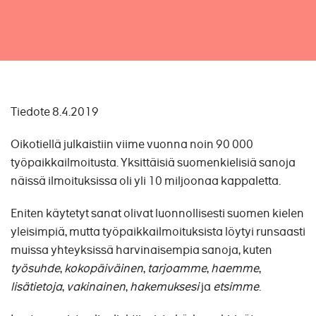
Tiedote 8.4.2019
Oikotiellä julkaistiin viime vuonna noin 90 000
työpaikkailmoitusta. Yksittäisiä suomenkielisiä sanoja
näissä ilmoituksissa oli yli 10 miljoonaa kappaletta.
Eniten käytetyt sanat olivat luonnollisesti suomen kielen
yleisimpiä, mutta työpaikkailmoituksista löytyi runsaasti
muissa yhteyksissä harvinaisempia sanoja, kuten
työsuhde
,
kokopäiväinen
,
tarjoamme
,
haemme
,
lisätietoja
,
vakinainen
,
hakemuksesi
ja
etsimme
.