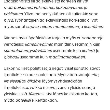
Laatusanoista eli adjektiiveista kärkeen kirivät
määräaikainen
,
vakinainen
,
kokopäiväinen
ja
vakituinen
. Ylivoimainen ykkönen oli kuitenkin sana
hyvä
. Työnantajien adjektiivilistalla korkealla olivat
myös sanat
sopiva, reipas, monipuolinen
ja
itsenäinen
.
Kiinnostavia löydöksiä on tarjolla myös eri sanapareja
verratessa:
kansainvälinen
mainittiin useammin kuin
suomalainen
,
ystävällinen
useammin kuin
ketterä
, ja
globaali
useammin kuin
maailmanlaajuinen
.
Uskonnolliset, poliittiset ja negatiiviset sanat loistivat
ilmoituksissa poissaolollaan. Myöskään sanoja
ette,
ilmeisesti
tai
älkää
ei löytynyt yhdestäkään
ilmoituksesta, vaikka ne ovat varsin yleisiä sanoja
yleiskielessä.
Kiitos
esiintyi lähes kaksisataa kertaa,
mutta
anteeksi
ei kertaakaan.