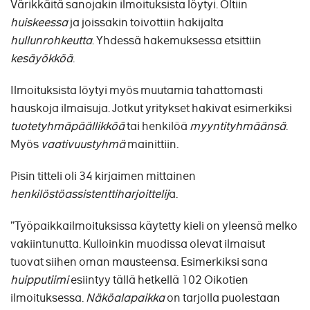
Värikkäitä sanojakin ilmoituksista löytyi. Oltiin
huiskeessa
ja joissakin toivottiin hakijalta
hullunrohkeutta
. Yhdessä hakemuksessa etsittiin
kesäyökköä
.
Ilmoituksista löytyi myös muutamia tahattomasti
hauskoja ilmaisuja. Jotkut yritykset hakivat esimerkiksi
tuotetyhmäpäällikköä
tai henkilöä
myyntityhmäänsä
.
Myös
vaativuustyhmä
mainittiin.
Pisin titteli oli 34 kirjaimen mittainen
henkilöstöassistenttiharjoittelij
a.
”Työpaikkailmoituksissa käytetty kieli on yleensä melko
vakiintunutta. Kulloinkin muodissa olevat ilmaisut
tuovat siihen oman mausteensa. Esimerkiksi sana
huipputiimi
esiintyy tällä hetkellä 102 Oikotien
ilmoituksessa.
Näköalapaikka
on tarjolla puolestaan