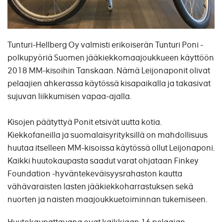
Tunturi-Hellberg Oy valmisti erikoiserän Tunturi Poni -
polkupyöriä Suomen jääkiekkomaajoukkueen käyttöön
2018 MM-kisoihin Tanskaan. Nämä Leijonaponit olivat
pelaajien ahkerassa käytössä kisapaikalla ja takasivat
sujuvan liikkumisen vapaa-ajalla.
Kisojen päätyttyä Ponit etsivät uutta kotia.
Kiekkofaneilla ja suomalaisyrityksillä on mahdollisuus
huutaa itselleen MM-kisoissa käytössä ollut Leijonaponi.
Kaikki huutokaupasta saadut varat ohjataan Finkey
Foundation -hyväntekeväisyysrahaston kautta
vähävaraisten lasten jääkiekkoharrastuksen sekä
nuorten ja naisten maajoukkuetoiminnan tukemiseen.