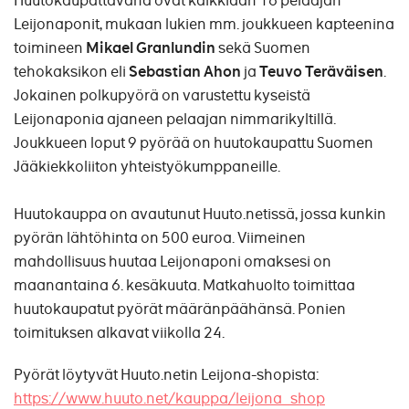
Huutokaupattavana ovat kaikkiaan 16 pelaajan
Leijonaponit, mukaan lukien mm. joukkueen kapteenina
toimineen
Mikael Granlundin
sekä Suomen
tehokaksikon eli
Sebastian Ahon
ja
Teuvo Teräväisen
.
Jokainen polkupyörä on varustettu kyseistä
Leijonaponia ajaneen pelaajan nimmarikyltillä.
Joukkueen loput 9 pyörää on huutokaupattu Suomen
Jääkiekkoliiton yhteistyökumppaneille.
Huutokauppa on avautunut Huuto.netissä, jossa kunkin
pyörän lähtöhinta on 500 euroa. Viimeinen
mahdollisuus huutaa Leijonaponi omaksesi on
maanantaina 6. kesäkuuta. Matkahuolto toimittaa
huutokaupatut pyörät määränpäähänsä. Ponien
toimituksen alkavat viikolla 24.
Pyörät löytyvät Huuto.netin Leijona-shopista:
https://www.huuto.net/kauppa/leijona_shop