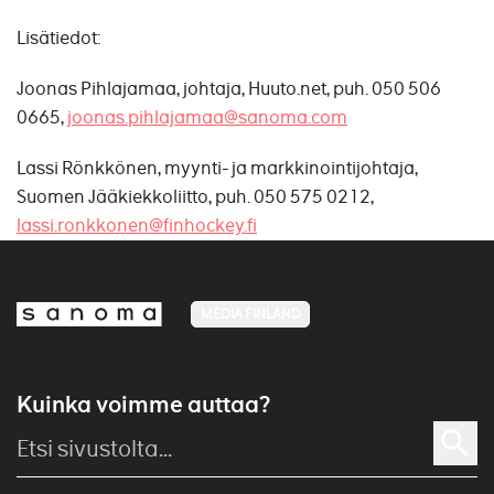
Lisätiedot:
Joonas Pihlajamaa, johtaja, Huuto.net, puh. 050 506
0665,
joonas.pihlajamaa@sanoma.com
Lassi Rönkkönen, myynti- ja markkinointijohtaja,
Suomen Jääkiekkoliitto, puh. 050 575 0212,
lassi.ronkkonen@finhockey.fi
MEDIA FINLAND
Kuinka voimme auttaa?