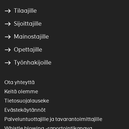
Tilaajille
Sijoittajille
Mainostajille
Opettajille
Työnhakijoille
Ota yhteyttä
Keitä olemme
Tietosuojalauseke
Evästekäytännöt
Palveluntuottajille ja tavarantoimittajille
Whistle blowing -raportointikanava