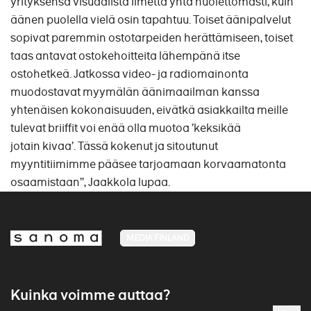
yrityksensä visuaalista ilmettä yhtä huolettomasti, kuin
äänen puolella vielä osin tapahtuu. Toiset äänipalvelut
sopivat paremmin ostotarpeiden herättämiseen, toiset
taas antavat ostokehoitteita lähempänä itse
ostohetkeä. Jatkossa video- ja radiomainonta
muodostavat myymälän äänimaailman kanssa
yhtenäisen kokonaisuuden, eivätkä asiakkailta meille
tulevat briiffit voi enää olla muotoa ’keksikää
jotain kivaa’. Tässä kokenut ja sitoutunut
myyntitiimimme pääsee tarjoamaan korvaamatonta
osaamistaan”, Jaakkola lupaa.
MEDIA FINLAND
Kuinka voimme auttaa?