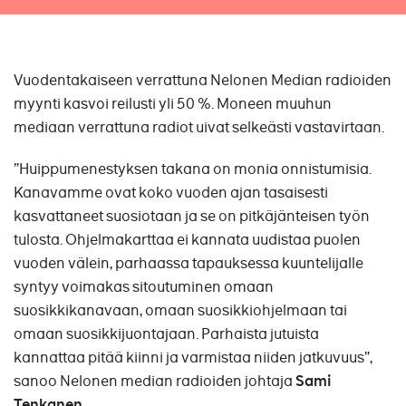
Vuodentakaiseen verrattuna Nelonen Median radioiden
myynti kasvoi reilusti yli 50 %. Moneen muuhun
mediaan verrattuna radiot uivat selkeästi vastavirtaan.
”Huippumenestyksen takana on monia onnistumisia.
Kanavamme ovat koko vuoden ajan tasaisesti
kasvattaneet suosiotaan ja se on pitkäjänteisen työn
tulosta. Ohjelmakarttaa ei kannata uudistaa puolen
vuoden välein, parhaassa tapauksessa kuuntelijalle
syntyy voimakas sitoutuminen omaan
suosikkikanavaan, omaan suosikkiohjelmaan tai
omaan suosikkijuontajaan. Parhaista jutuista
kannattaa pitää kiinni ja varmistaa niiden jatkuvuus”,
sanoo Nelonen median radioiden johtaja
Sami
Tenkanen
.