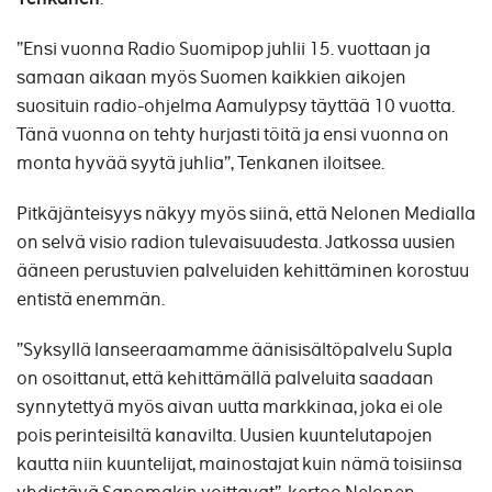
”Ensi vuonna Radio Suomipop juhlii 15. vuottaan ja
samaan aikaan myös Suomen kaikkien aikojen
suosituin radio-ohjelma Aamulypsy täyttää 10 vuotta.
Tänä vuonna on tehty hurjasti töitä ja ensi vuonna on
monta hyvää syytä juhlia”, Tenkanen iloitsee.
Pitkäjänteisyys näkyy myös siinä, että Nelonen Medialla
on selvä visio radion tulevaisuudesta. Jatkossa uusien
ääneen perustuvien palveluiden kehittäminen korostuu
entistä enemmän.
”Syksyllä lanseeraamamme äänisisältöpalvelu Supla
on osoittanut, että kehittämällä palveluita saadaan
synnytettyä myös aivan uutta markkinaa, joka ei ole
pois perinteisiltä kanavilta. Uusien kuuntelutapojen
kautta niin kuuntelijat, mainostajat kuin nämä toisiinsa