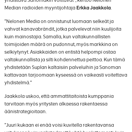
yhdistävä Sanomakin voittavat”, kertoo Nelonen
Median radioiden myyntijohtaja
Erkka Jaakkola
.
”Nelonen Media on onnistunut luomaan selkeät ja
vahvat kanavabrändit, jotka palvelevat niin kuulijoita
kuin mainostajia. Samalla, kun valtakunnallisten
toimijoiden määrä on pudonnut, myös markkina on
selkiytynyt. Asiakkaiden on entistä helpompi ostaa
valtakunnallista ja silti kohdennettua peittoa. Kun tämä
yhdistetään Suplan kaltaisiin palveluihin ja Sanoman
kattavaan tarjoomaan kyseessä on vaikeasti voitettava
yhdistelmä.”
Jaakkola uskoo, että ammattitaitoista kumppania
tarvitaan myös yritysten alkaessa rakentaessa
äänistrategioitaan.
”Juuri kukaan ei enää voisi kuvitella rakentavansa