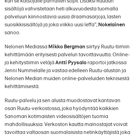
kun se katsojalle parhaiten sopii. Lisäksi Ruudun
sisältöjä vahvistetaan heti alkuvuodesta tuomalla
palveluun kiinnostavia uusia draamasarjoja, lasten
suosikkisisältöjä ja joka viikko uusi leffa”,
Nokelainen
sanoo.
Nelonen Mediassa
Mikko Bergman
siirtyy Ruutu-tiimiin
kehittämään erityisesti palvelun tavoittavuutta. Online-
ja kehitystiimin vetäjä
Antti Pyysalo
raportoi jatkossa
Jenni Nummelalle ja vastaa edelleen Ruutu-alustan ja
Nelonen Median muiden online-palveluiden teknisestä
kehittämisestä.
Ruutu-palvelu ja sen alusta muodostavat kantavan
osan Ruutu-verkostossa, joka hyödyntää kaikkien
Sanoman kotimaisten videosisältöjen tuomia
mahdollisuuksia. Verkoston kautta mainostajat voivat
tavoittaa valtaosan suomalaisista netinkäyttäjistä joka