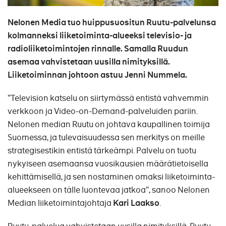
Nelonen Media tuo huippusuositun Ruutu-palvelunsa
kolmanneksi liiketoiminta-alueeksi televisio- ja
radioliiketoimintojen rinnalle. Samalla Ruudun
asemaa vahvistetaan uusilla nimityksillä.
Liiketoiminnan johtoon astuu Jenni Nummela.
”Television katselu on siirtymässä entistä vahvemmin
verkkoon ja Video-on-Demand-palveluiden pariin.
Nelonen median Ruutu on johtava kaupallinen toimija
Suomessa, ja tulevaisuudessa sen merkitys on meille
strategisestikin entistä tärkeämpi. Palvelu on tuotu
nykyiseen asemaansa vuosikausien määrätietoisella
kehittämisellä, ja sen nostaminen omaksi liiketoiminta-
alueekseen on tälle luontevaa jatkoa”, sanoo Nelonen
Median liiketoimintajohtaja
Kari Laakso
.