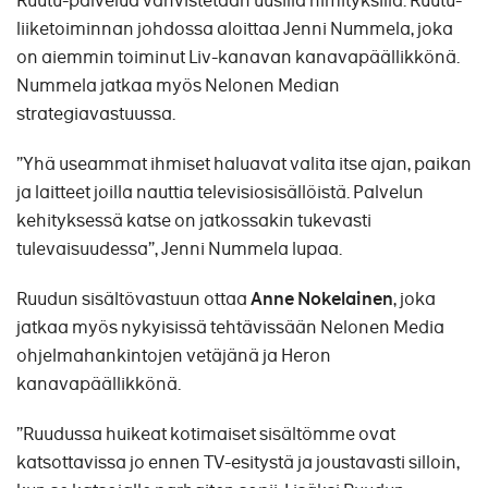
Ruutu-palvelua vahvistetaan uusilla nimityksillä. Ruutu-
liiketoiminnan johdossa aloittaa Jenni Nummela, joka
on aiemmin toiminut Liv-kanavan kanavapäällikkönä.
Nummela jatkaa myös Nelonen Median
strategiavastuussa.
”Yhä useammat ihmiset haluavat valita itse ajan, paikan
ja laitteet joilla nauttia televisiosisällöistä. Palvelun
kehityksessä katse on jatkossakin tukevasti
tulevaisuudessa”, Jenni Nummela lupaa.
Ruudun sisältövastuun ottaa
Anne Nokelainen
, joka
jatkaa myös nykyisissä tehtävissään Nelonen Media
ohjelmahankintojen vetäjänä ja Heron
kanavapäällikkönä.
”Ruudussa huikeat kotimaiset sisältömme ovat
katsottavissa jo ennen TV-esitystä ja joustavasti silloin,