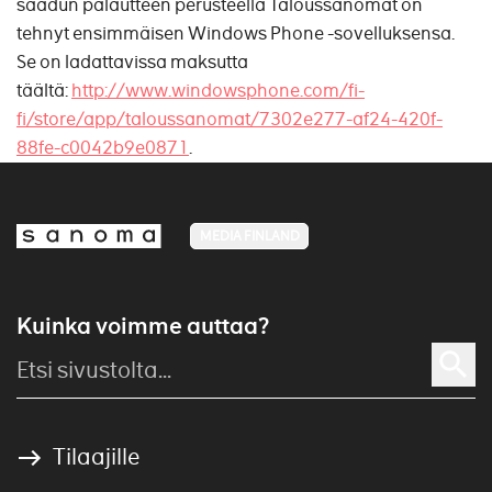
saadun palautteen perusteella Taloussanomat on
tehnyt ensimmäisen Windows Phone -sovelluksensa.
Se on ladattavissa maksutta
täältä:
http://www.windowsphone.com/fi-
fi/store/app/taloussanomat/7302e277-af24-420f-
88fe-c0042b9e0871
.
MEDIA FINLAND
Kuinka voimme auttaa?
Tilaajille