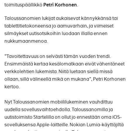
toimituspäällikkö
Petri Korhonen
.
Taloussanomien lukijat aukaisevat kännykkänsä tai
tablettitietokoneensa jo aamuvarhain, ja viimeiset
silmäykset uutisotsikoihin luodaan illalla ennen
nukkumaanmenoa.
"Tavoitettavuus on selvästi tämän vuoden trendi.
Ensimmäistä kertaa kesälomatkaan eivät vähentäneet
verkkolehtien lukemista. Niitä luetaan siellä missä
ollaan, sillä välineellä mikä on mukana", Petri Korhonen
kertoo.
Nyt Taloussanomien mobiililukeminen vauhdittuu
uudella sovellusvaihtoehdolla.
Taloussanomilla ja
uutistoimisto Startelilla on ollut jo ennestään oma iOS-
sovelluksensa Apple-laitteille.
Nokian Lumia-käyttäjiltä