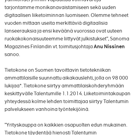
tarjontamme monikanavaistamiseen sekä uuden
digitaalisen liiketoiminnan luomiseen. Olemme tehneet
vuoden mittaan useita merkittäviä digitaalisia
lanseerauksia ja ensi keväänä vuorossa ovat uuteen
ruokakokonaisuuteemme liittyvät julkistukset”, Sanoma
Magazines Finlandin vt. toimitusjohtaja
Anu Nissinen
sanoo.
Tietokone on Suomen tavoittavin tietotekniikan
ammattilaisille suunnattu aikakauslehti, jolla on 98 000
lukijaa*. Tietokone siirtyy ammattilaiskohderyhmään
keskittyvälle Talentumille 1.1.2014. Liiketoimintakaupan
yhteydessä kolme lehden toimittajaa siirtyy Talentumin
palvelukseen vanhoina työntekijöinä.
”Yrityskauppa on kaikkien osapuolten edun mukainen.
Tietokone täydentää hienosti Talentumin