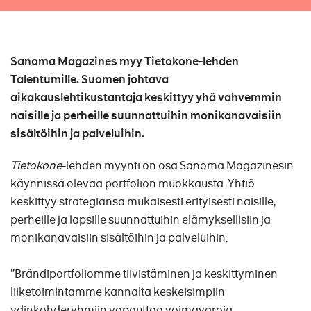
Sanoma Magazines myy Tietokone-lehden
Talentumille. Suomen johtava
aikakauslehtikustantaja keskittyy yhä vahvemmin
naisille ja perheille suunnattuihin monikanavaisiin
sisältöihin ja palveluihin.
Tietokone
-lehden myynti on osa Sanoma Magazinesin
käynnissä olevaa portfolion muokkausta. Yhtiö
keskittyy strategiansa mukaisesti erityisesti naisille,
perheille ja lapsille suunnattuihin elämyksellisiin ja
monikanavaisiin sisältöihin ja palveluihin.
”Brändiportfoliomme tiivistäminen ja keskittyminen
liiketoimintamme kannalta keskeisimpiin
ydinkohderyhmiin vapauttaa voimavaroja