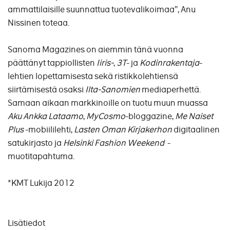
ammattilaisille suunnattua tuotevalikoimaa”, Anu
Nissinen toteaa.
Sanoma Magazines on aiemmin tänä vuonna
päättänyt tappiollisten
Iiris-
,
3T
- ja
Kodinrakentaja
-
lehtien lopettamisesta sekä ristikkolehtiensä
siirtämisestä osaksi
Ilta-Sanomien
mediaperhettä.
Samaan aikaan markkinoille on tuotu muun muassa
Aku Ankka Lataamo
,
MyCosmo
-bloggazine,
Me Naiset
Plus
-mobiililehti,
Lasten Oman Kirjakerhon
digitaalinen
satukirjasto ja
Helsinki Fashion Weekend
-
muotitapahtuma.
*KMT Lukija 2012
Lisätiedot