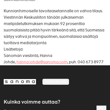
Kunnianhimoiselle tavoiteasetannalle on vahva tilaus.
Viestinnän Keskusliiton tänään julkaiseman
mielipidetutkimuksen mukaan 92 prosenttia
suomalaisista pitää hyvin tärkeänä sitä, että Suomessa
säilyy vahva ja monipuolinen, suomalaisia sisältöjä
tuottava mediatarjonta.
Lisätietoja:
Sanoman viestintä, Hanna
Johde,
hanna.johde@sanoma.com
, puh. 040 673 8977
MEDIA FINLAND
Kuinka voimme auttaa?