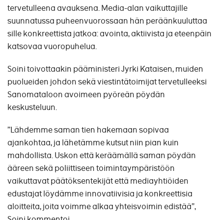
tervetulleena avauksena. Media-alan vaikuttajille
suunnatussa puheenvuorossaan hän peräänkuuluttaa
sille konkreettista jatkoa: avointa, aktiivista ja eteenpäin
katsovaa vuoropuhelua.
Soini toivottaakin pääministeri Jyrki Kataisen, muiden
puolueiden johdon sekä viestintätoimijat tervetulleeksi
Sanomataloon avoimeen pyöreän pöydän
keskusteluun.
”Lähdemme saman tien hakemaan sopivaa
ajankohtaa, ja lähetämme kutsut niin pian kuin
mahdollista. Uskon että keräämällä saman pöydän
ääreen sekä poliittiseen toimintaympäristöön
vaikuttavat päätöksentekijät että mediayhtiöiden
edustajat löydämme innovatiivisia ja konkreettisia
aloitteita, joita voimme alkaa yhteisvoimin edistää”,
Soini kommentoi.