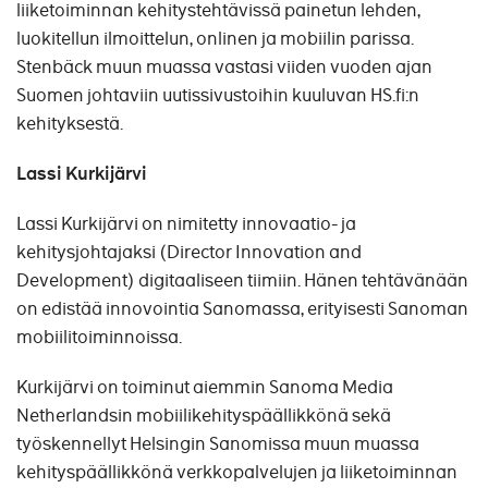
liiketoiminnan kehitystehtävissä painetun lehden,
luokitellun ilmoittelun, onlinen ja mobiilin parissa.
Stenbäck muun muassa vastasi viiden vuoden ajan
Suomen johtaviin uutissivustoihin kuuluvan HS.fi:n
kehityksestä.
Lassi Kurkijärvi
Lassi Kurkijärvi on nimitetty innovaatio- ja
kehitysjohtajaksi (Director Innovation and
Development) digitaaliseen tiimiin. Hänen tehtävänään
on edistää innovointia Sanomassa, erityisesti Sanoman
mobiilitoiminnoissa.
Kurkijärvi on toiminut aiemmin Sanoma Media
Netherlandsin mobiilikehityspäällikkönä sekä
työskennellyt Helsingin Sanomissa muun muassa
kehityspäällikkönä verkkopalvelujen ja liiketoiminnan