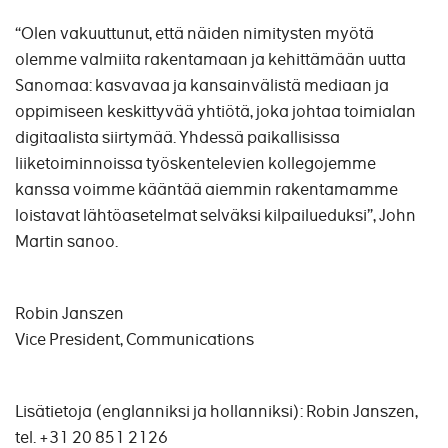
“Olen vakuuttunut, että näiden nimitysten myötä
olemme valmiita rakentamaan ja kehittämään uutta
Sanomaa: kasvavaa ja kansainvälistä mediaan ja
oppimiseen keskittyvää yhtiötä, joka johtaa toimialan
digitaalista siirtymää. Yhdessä paikallisissa
liiketoiminnoissa työskentelevien kollegojemme
kanssa voimme kääntää aiemmin rakentamamme
loistavat lähtöasetelmat selväksi kilpailueduksi”, John
Martin sanoo.
Robin Janszen
Vice President, Communications
Lisätietoja (englanniksi ja hollanniksi): Robin Janszen,
tel. +31 20 851 2126