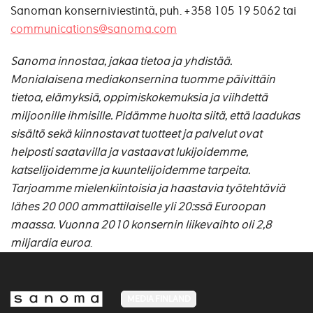
Sanoman konserniviestintä, puh. +358 105 19 5062 tai
communications@sanoma.com
Sanoma innostaa, jakaa tietoa ja yhdistää.
Monialaisena mediakonsernina tuomme päivittäin
tietoa, elämyksiä, oppimiskokemuksia ja viihdettä
miljoonille ihmisille. Pidämme huolta siitä, että laadukas
sisältö sekä kiinnostavat tuotteet ja palvelut ovat
helposti saatavilla ja vastaavat lukijoidemme,
katselijoidemme ja kuuntelijoidemme tarpeita.
Tarjoamme mielenkiintoisia ja haastavia työtehtäviä
lähes 20 000 ammattilaiselle yli 20:ssä Euroopan
maassa. Vuonna 2010 konsernin liikevaihto oli 2,8
miljardia euroa
.
MEDIA FINLAND