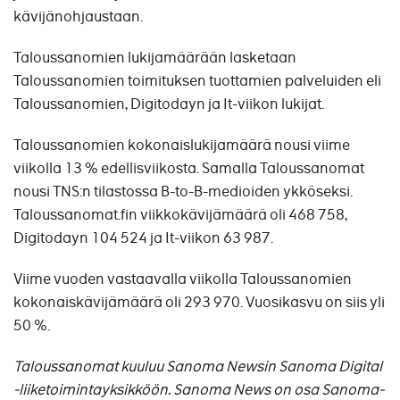
kävijänohjaustaan.
Taloussanomien lukijamäärään lasketaan
Taloussanomien toimituksen tuottamien palveluiden eli
Taloussanomien, Digitodayn ja It-viikon lukijat.
Taloussanomien kokonaislukijamäärä nousi viime
viikolla 13 % edellisviikosta. Samalla Taloussanomat
nousi TNS:n tilastossa B-to-B-medioiden ykköseksi.
Taloussanomat.fin viikkokävijämäärä oli 468 758,
Digitodayn 104 524 ja It-viikon 63 987.
Viime vuoden vastaavalla viikolla Taloussanomien
kokonaiskävijämäärä oli 293 970. Vuosikasvu on siis yli
50 %.
Taloussanomat kuuluu Sanoma Newsin Sanoma Digital
-liiketoimintayksikköön. Sanoma News on osa Sanoma-