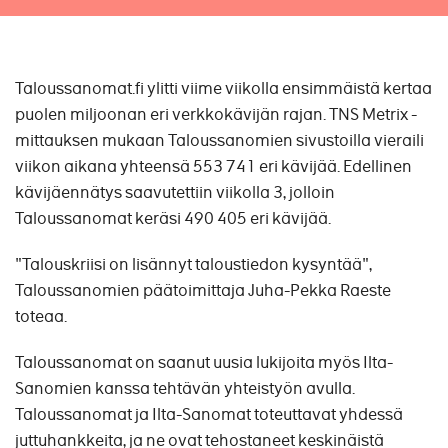
Taloussanomat.fi ylitti viime viikolla ensimmäistä kertaa
puolen miljoonan eri verkkokävijän rajan. TNS Metrix -
mittauksen mukaan Taloussanomien sivustoilla vieraili
viikon aikana yhteensä 553 741 eri kävijää. Edellinen
kävijäennätys saavutettiin viikolla 3, jolloin
Taloussanomat keräsi 490 405 eri kävijää.
"Talouskriisi on lisännyt taloustiedon kysyntää",
Taloussanomien päätoimittaja Juha-Pekka Raeste
toteaa.
Taloussanomat on saanut uusia lukijoita myös Ilta-
Sanomien kanssa tehtävän yhteistyön avulla.
Taloussanomat ja Ilta-Sanomat toteuttavat yhdessä
juttuhankkeita, ja ne ovat tehostaneet keskinäistä