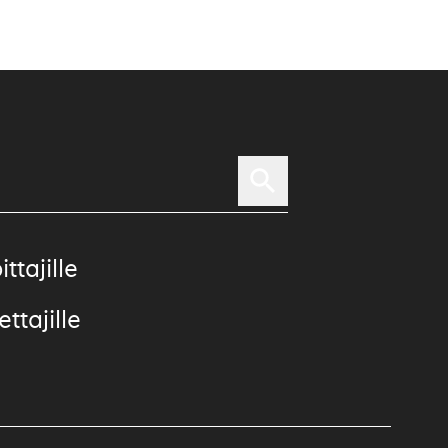
ittajille
ttajille