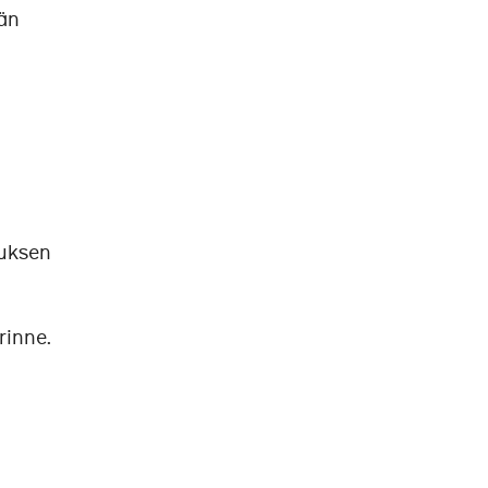
jän
uksen
rinne.
n