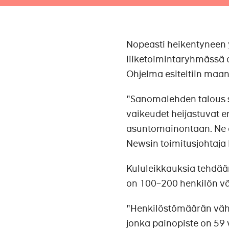
Nopeasti heikentyneen 
liiketoimintaryhmässä o
Ohjelma esiteltiin maa
"Sanomalehden talous s
vaikeudet heijastuvat e
asuntomainontaan. Ne 
Newsin toimitusjohtaja
Kululeikkauksia tehdään
on 100–200 henkilön vä
"Henkilöstömäärän väh
jonka painopiste on 59 