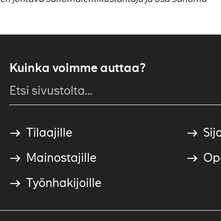
Kuinka voimme auttaa?
Tilaajille
Sijo
Mainostajille
Ope
Työnhakijoille