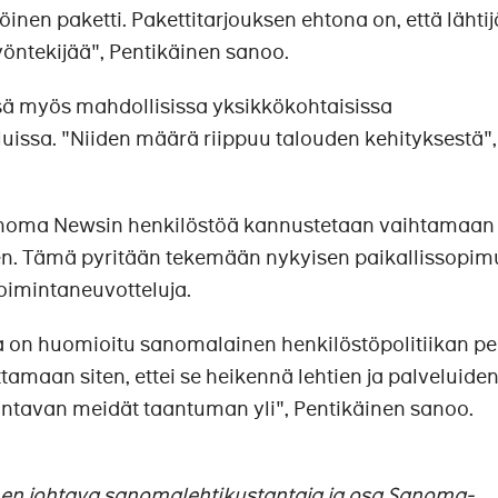
töinen paketti. Pakettitarjouksen ehtona on, että lähti
 työntekijää", Pentikäinen sanoo.
sä myös mahdollisissa yksikkökohtaisissa
uissa. "Niiden määrä riippuu talouden kehityksestä",
Sanoma Newsin henkilöstöä kannustetaan vaihtamaan
. Tämä pyritään tekemään nykyisen paikallissopim
toimintaneuvotteluja.
on huomioitu sanomalainen henkilöstöpolitiikan pe
tamaan siten, ettei se heikennä lehtien ja palveluide
ntavan meidät taantuman yli", Pentikäinen sanoo.
 johtava sanomalehtikustantaja ja osa Sanoma-