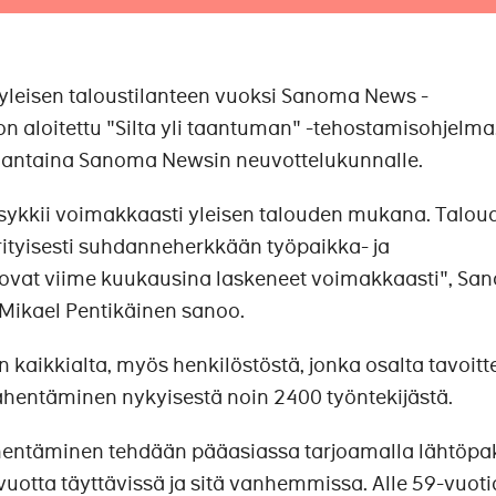
yleisen taloustilanteen vuoksi Sanoma News -
n aloitettu "Silta yli taantuman" -tehostamisohjelma
nantaina Sanoma Newsin neuvottelukunnalle.
ykkii voimakkaasti yleisen talouden mukana. Talou
rityisesti suhdanneherkkään työpaikka- ja
ovat viime kuukausina laskeneet voimakkaasti", Sa
 Mikael Pentikäinen sanoo.
 kaikkialta, myös henkilöstöstä, jonka osalta tavoit
hentäminen nykyisestä noin 2400 työntekijästä.
entäminen tehdään pääasiassa tarjoamalla lähtöpak
vuotta täyttävissä ja sitä vanhemmissa. Alle 59-vuotia