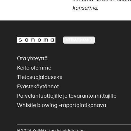
konsernia.
MEDIA FINLAND
Ota yhteyttä
Keitä olemme
Tietosuojalauseke
Evästekäytännöt
Palveluntuottajille ja tavarantoimittajille
Whistle blowing -raportointikanava
© 2026 Kaikki oikeudet pidätetään