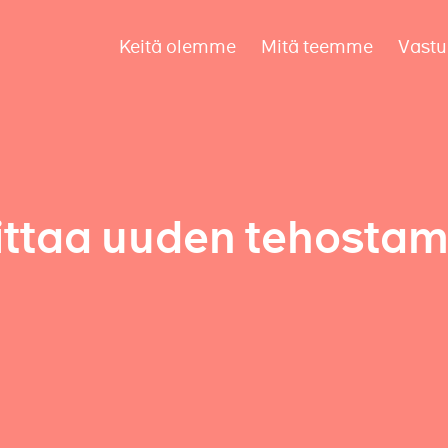
Keitä olemme
Mitä teemme
Vastu
ttaa uuden tehostam