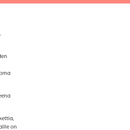
.
den
noma
teena
ettia,
ille on