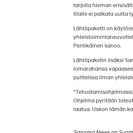
tarjolla hieman erisisäl
tilalle ei palkata uutta
Lähtöpaketti on käytös
yhteistoimintaneuvottel
Pentikäinen sanoo.
Lähtöpaketin lisäksi 
lomarahansa vapaaseen
puitteissa ilman yhteis
"Tehostamisohjelmassa 
Ohjelma pyritään toteut
laatua. Uskon tämän ka
Sanoma News on Suomen