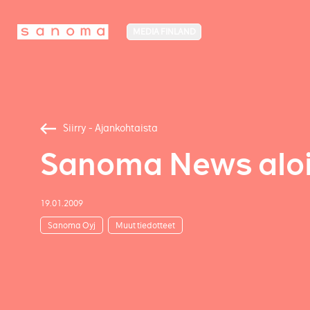
MEDIA FINLAND
Siirry - Ajankohtaista
Sanoma News aloi
19.01.2009
Sanoma Oyj
Muut tiedotteet