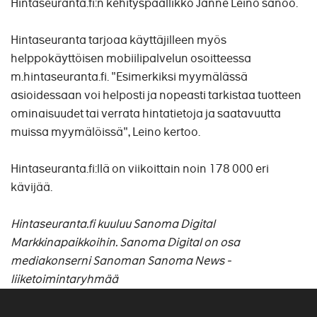
Hintaseuranta.fi:n kehityspäällikkö Janne Leino sanoo.
Hintaseuranta tarjoaa käyttäjilleen myös
helppokäyttöisen mobiilipalvelun osoitteessa
m.hintaseuranta.fi. "Esimerkiksi myymälässä
asioidessaan voi helposti ja nopeasti tarkistaa tuotteen
ominaisuudet tai verrata hintatietoja ja saatavuutta
muissa myymälöissä", Leino kertoo.
Hintaseuranta.fi:llä on viikoittain noin 178 000 eri
kävijää.
Hintaseuranta.fi kuuluu Sanoma Digital
Markkinapaikkoihin. Sanoma Digital on osa
mediakonserni Sanoman Sanoma News -
liiketoimintaryhmää