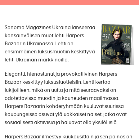
Sanoma Magazines Ukraina lanseeraa
kansainvälisen muotilehti Harpers
Bazaarin Ukrainassa. Lehti on
ensimmäinen luksusmuotiin keskittyvä
lehti Ukrainan markkinoilla.
Elegantti, hienostunut ja provokatiivinen Harpers
Bazaar keskittyy luksustuotteisiin. Lehti kertoo
lukijoilleen, mikä on uutta ja mitä seuraavaksi on
odotettavissa muodin ja kauneuden maailmassa.
Harpers Bazaarin kohderyhmään kuuluvat suurissa
kaupungeissa asuvat yläluokkaiset naiset, jotka ovat
sosiaalisesti aktiivisia ja haluavat olla yksilöllisiä.
Harpers Bazaar ilmestyy kuukausittain ja sen painos on