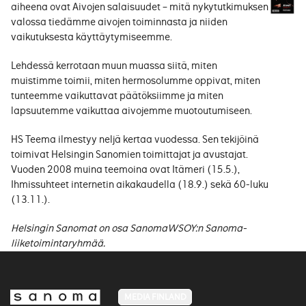
aiheena ovat Aivojen salaisuudet – mitä nykytutkimuksen
valossa tiedämme aivojen toiminnasta ja niiden
vaikutuksesta käyttäytymiseemme.
Lehdessä kerrotaan muun muassa siitä, miten
muistimme toimii, miten hermosolumme oppivat, miten
tunteemme vaikuttavat päätöksiimme ja miten
lapsuutemme vaikuttaa aivojemme muotoutumiseen.
HS Teema ilmestyy neljä kertaa vuodessa. Sen tekijöinä
toimivat Helsingin Sanomien toimittajat ja avustajat.
Vuoden 2008 muina teemoina ovat Itämeri (15.5.),
Ihmissuhteet internetin aikakaudella (18.9.) sekä 60-luku
(13.11.).
Helsingin Sanomat on osa SanomaWSOY:n Sanoma-
liiketoimintaryhmää.
MEDIA FINLAND