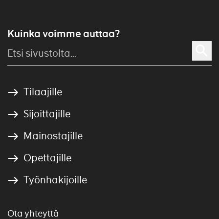
Kuinka voimme auttaa?
Tilaajille
Sijoittajille
Mainostajille
Opettajille
Työnhakijoille
Ota yhteyttä