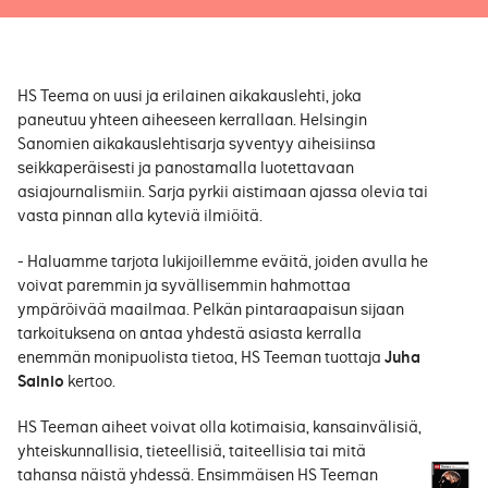
HS Teema on uusi ja erilainen aikakauslehti, joka
paneutuu yhteen aiheeseen kerrallaan. Helsingin
Sanomien aikakauslehtisarja syventyy aiheisiinsa
seikkaperäisesti ja panostamalla luotettavaan
asiajournalismiin. Sarja pyrkii aistimaan ajassa olevia tai
vasta pinnan alla kyteviä ilmiöitä.
- Haluamme tarjota lukijoillemme eväitä, joiden avulla he
voivat paremmin ja syvällisemmin hahmottaa
ympäröivää maailmaa. Pelkän pintaraapaisun sijaan
tarkoituksena on antaa yhdestä asiasta kerralla
enemmän monipuolista tietoa, HS Teeman tuottaja
Juha
Sainio
kertoo.
HS Teeman aiheet voivat olla kotimaisia, kansainvälisiä,
yhteiskunnallisia, tieteellisiä, taiteellisia tai mitä
tahansa näistä yhdessä. Ensimmäisen HS Teeman