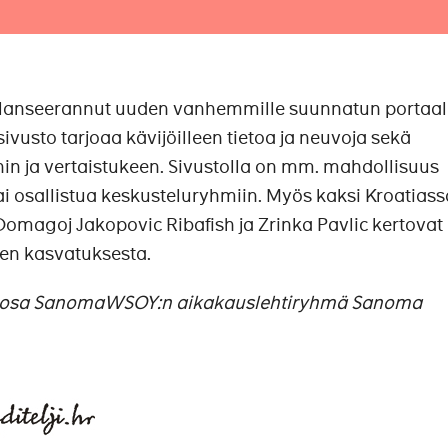
 lanseerannut uuden vanhemmille suunnatun portaal
-sivusto tarjoaa kävijöilleen tietoa ja neuvoja sekä
hin ja vertaistukeen. Sivustolla on mm. mahdollisuus
ai osallistua keskusteluryhmiin. Myös kaksi Kroatiass
omagoj Jakopovic Ribafish ja Zrinka Pavlic kertovat
sten kasvatuksesta.
n osa SanomaWSOY:n aikakauslehtiryhmä Sanoma