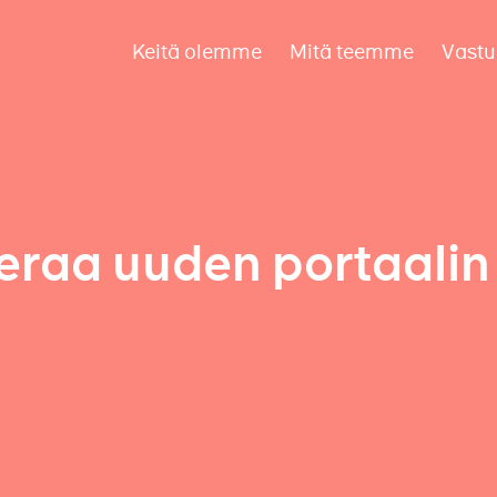
Keitä olemme
Mitä teemme
Vastu
raa uuden portaalin k