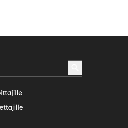
ittajille
ttajille