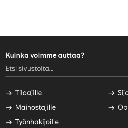
Kuinka voimme auttaa?
Tilaajille
Sijo
Mainostajille
Ope
Työnhakijoille