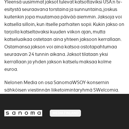
Yleensä uusimmat jaksot tulevat katsottaviksi USA:n tv-
esitystä seuraavana torstaina ja sunnuntaina, joskus
kuitenkin jopa muutamaa päivää aiemmin. Jaksoja voi
katsella silloin, kun itselle parhaiten sopii. Kukin jakso on
tarjolla katseltavaksi kuuden viikon ajan, mutta
katseluaikaa ostetaan aina yhteen jaksoon kerrallaan.
Ostamansa jakson voi aina katsoa ostotapahtumaa
seuraavan 24 tunnin aikana. Jaksot tilataan yksi
kerrallaan ja yhden jakson katselu maksaa kolme
euroa.
Nelonen Media on osa SanomaWSOY-konsernin
sähköisen viestinnän liiketoimintaryhmä SWelcomia.
MEDIA FINLAND