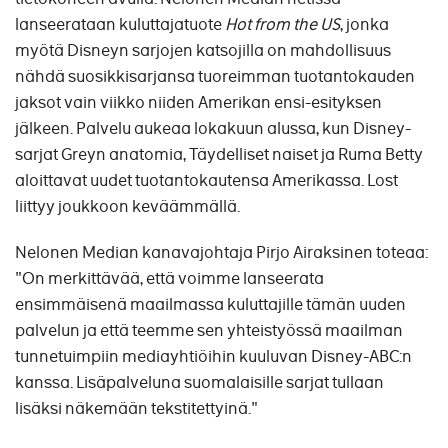
lanseerataan kuluttajatuote
Hot from the US
, jonka
myötä Disneyn sarjojen katsojilla on mahdollisuus
nähdä suosikkisarjansa tuoreimman tuotantokauden
jaksot vain viikko niiden Amerikan ensi-esityksen
jälkeen. Palvelu aukeaa lokakuun alussa, kun Disney-
sarjat Greyn anatomia, Täydelliset naiset ja Ruma Betty
aloittavat uudet tuotantokautensa Amerikassa. Lost
liittyy joukkoon keväämmällä.
Nelonen Median kanavajohtaja Pirjo Airaksinen toteaa:
"On merkittävää, että voimme lanseerata
ensimmäisenä maailmassa kuluttajille tämän uuden
palvelun ja että teemme sen yhteistyössä maailman
tunnetuimpiin mediayhtiöihin kuuluvan Disney-ABC:n
kanssa. Lisäpalveluna suomalaisille sarjat tullaan
lisäksi näkemään tekstitettyinä."