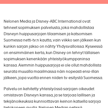
Nelonen Media ja Disney-ABC International ovat
tehneet sopimuksen palvelusta, joka mahdollistaa
Disneyn huippusarjojen tilaamisen ja katsomisen
Suomessa netti-tv:n kautta, vain viikko sen jälkeen kun
kunkin sarjan jakso on nähty Yhdysvalloissa. Kyseessä
on ensimmäinen kerta, kun Disney on tehnyt tällaisen
sopimuksen kenenkään yhteistyökumppaninsa
kanssa. Aiemmin huippusarjoja ei ole ollut mahdollista
seurata muualla maailmassa näin nopeasti ensi-illan
jälkeen, jopa vuotta ennen niiden tv-esitystä Suomessa.
Palvelu on kehitetty yhteistyössä sarjojen oikeudet
omistavan Disneyn kanssa, ja se tarjoaa laillisen ja
tekijänoikeuksia kunnioittavan keinon katsella sarjoja
tietokoneen avulla. Nelonen Median netissä