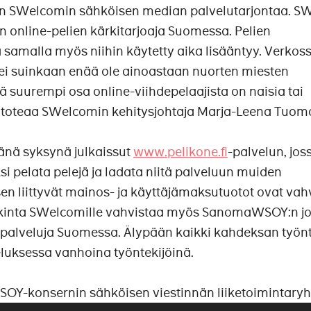
in SWelcomin sähköisen median palvelutarjontaa. 
en online-pelien kärkitarjoaja Suomessa. Pelien
 samalla myös niihin käytetty aika lisääntyy. Verkos
i suinkaan enää ole ainoastaan nuorten miesten
ä suurempi osa online-viihdepelaajista on naisia tai
 toteaa SWelcomin kehitysjohtaja Marja-Leena Tuomo
nä syksynä julkaissut
www.pelikone.fi
-palvelun, jos
si pelata pelejä ja ladata niitä palveluun muiden
en liittyvät mainos- ja käyttäjämaksutuotot ovat va
kinta SWelcomille vahvistaa myös SanomaWSOY:n j
palveluja Suomessa. Älypään kaikki kahdeksan työnt
eluksessa vanhoina työntekijöinä.
-konsernin sähköisen viestinnän liiketoimintary