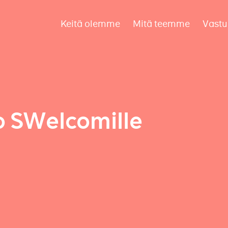
Keitä olemme
Mitä teemme
Vastu
o SWelcomille