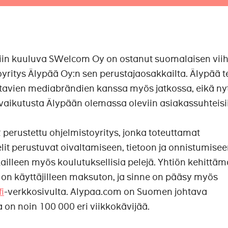
 kuuluva SWelcom Oy on ostanut suomalaisen viih
yritys Älypää Oy:n sen perustajaosakkailta. Älypää 
tavien mediabrändien kanssa myös jatkossa, eikä ny
 vaikutusta Älypään olemassa oleviin asiakassuhteisi
erustettu ohjelmistoyritys, jonka toteuttamat
elit perustuvat oivaltamiseen, tietoon ja onnistumisee
ailleen myös koulutuksellisia pelejä. Yhtiön kehittäm
o on käyttäjilleen maksuton, ja sinne on pääsy myös
fi
-verkkosivulta. Alypaa.com on Suomen johtava
la on noin 100 000 eri viikkokävijää.