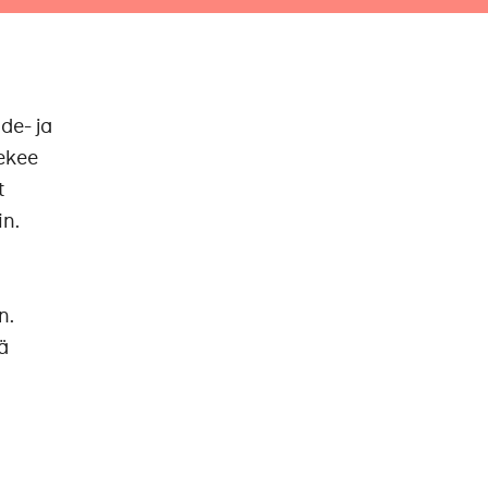
de- ja
tekee
t
in.
n.
ä