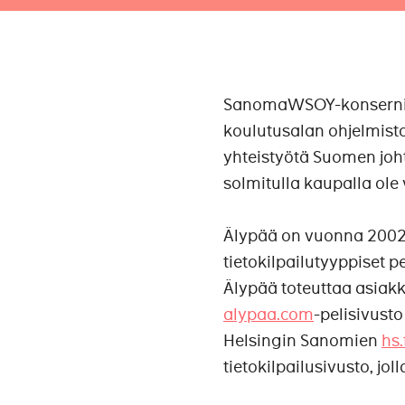
SanomaWSOY-konserniin
koulutusalan ohjelmisto
yhteistyötä Suomen joh
solmitulla kaupalla ole
Älypää on vuonna 2002 p
tietokilpailutyyppiset p
Älypää toteuttaa asiakk
alypaa.com
-pelisivust
Helsingin Sanomien
hs.
tietokilpailusivusto, jol