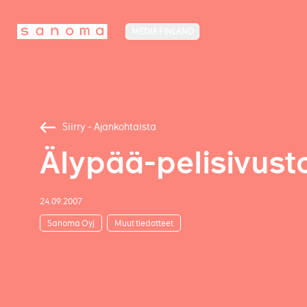
MEDIA FINLAND
Siirry - Ajankohtaista
Älypää-pelisivust
24.09.2007
Sanoma Oyj
Muut tiedotteet