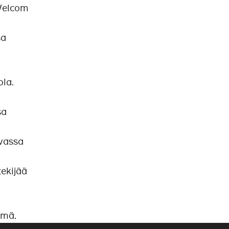
SWelcom
sa
la.
sa
hvassa
o
ekijää
hmä.