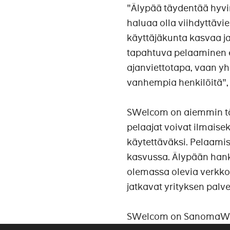
"Älypää täydentää hyv
haluaa olla viihdyttävi
käyttäjäkunta kasvaa ja
tapahtuva pelaaminen e
ajanviettotapa, vaan yh
vanhempia henkilöitä",
SWelcom on aiemmin tä
pelaajat voivat ilmaisek
käytettäväksi. Pelaamis
kasvussa. Älypään han
olemassa olevia verkko
jatkavat yrityksen palv
SWelcom on SanomaWSOY