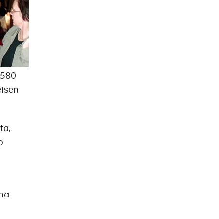
 580
eisen
ta,
o
oma