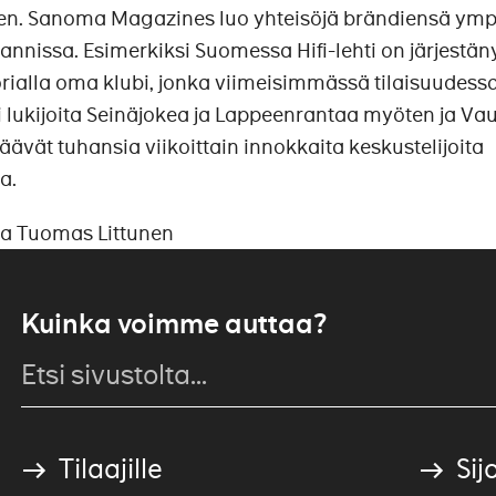
een. Sanoma Magazines luo yhteisöjä brändiensä ympä
nnissa. Esimerkiksi Suomessa Hifi-lehti on järjestän
rialla oma klubi, jonka viimeisimmässä tilaisuudess
 lukijoita Seinäjokea ja Lappeenrantaa myöten ja Va
äävät tuhansia viikoittain innokkaita keskustelijoita
a.
ja Tuomas Littunen
Kuinka voimme auttaa?
Tilaajille
Sijo