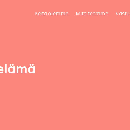
Keitä olemme
Mitä teemme
Vastu
 elämä