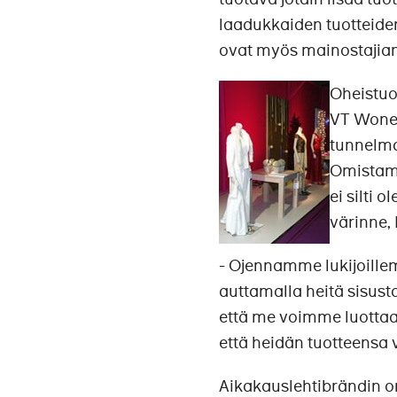
laadukkaiden tuotteide
ovat myös mainostajia
Oheistuot
VT Wonen
tunnelma
Omistamm
ei silti
värinne,
- Ojennamme lukijoill
auttamalla heitä sisust
että me voimme luottaa
että heidän tuotteensa
Aikakauslehtibrändin o