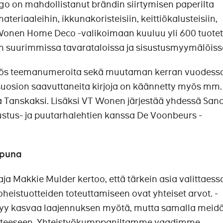
 on mahdollistanut brändin siirtymisen paperilta
ateriaaleihin, ikkunakoristeisiin, keittiökalusteisiin,
T Wonen Home Deco -valikoimaan kuuluu yli 600 tuotet
n suurimmissa tavarataloissa ja sisustusmyymälöiss
yös teemanumeroita sekä muutaman kerran vuodess
 suosion saavuttaneita kirjoja on käännetty myös mm.
ja Tanskaksi. Lisäksi VT Wonen järjestää yhdessä Sa
ustus- ja puutarhalehtien kanssa De Voonbeurs -
apuna
a Makkie Mulder kertoo, että tärkein asia valittaess
eistuotteiden toteuttamiseen ovat yhteiset arvot. -
tyy kasvaa laajennuksen myötä, mutta samalla meid
uotteeseen. Yhteistyökumppaniltamme vaadimme