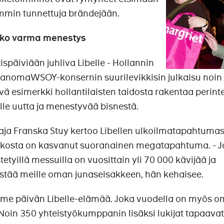
mmin tunnettuja brändejään.
lko varma menestys
äiviään juhliva Libelle - Hollannin
a SanomaWSOY-konsernin suurilevikkisin julkaisu noin
vä esimerkki hollantilaisten taidosta rakentaa perint
le uutta ja menestyvää bisnestä.
aja Franska Stuy kertoo Libellen ulkoilmatapahtumas
ikosta on kasvanut suoranainen megatapahtuma. - J
etyillä messuilla on vuosittain yli 70 000 kävijää ja
jestää meille oman junaseisakkeen, hän kehaisee.
mme päivän Libelle-elämää. Joka vuodella on myös 
Noin 350 yhteistyökumppanin lisäksi lukijat tapaavat