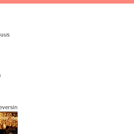
suus
u
eversin