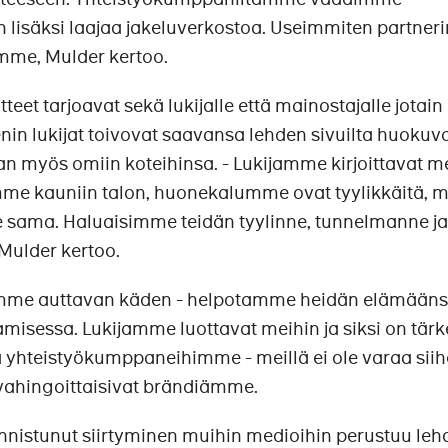
n lisäksi laajaa jakeluverkostoa. Useimmiten partne
mme, Mulder kertoo.
teet tarjoavat sekä lukijalle että mainostajalle jotain 
in lukijat toivovat saavansa lehden sivuilta huokuv
n myös omiin koteihinsa. - Lukijamme kirjoittavat me
e kauniin talon, huonekalumme ovat tyylikkäitä, m
 ole sama. Haluaisimme teidän tyylinne, tunnelmanne ja
 Mulder kertoo.
emme auttavan käden - helpotamme heidän elämään
amisessa. Lukijamme luottavat meihin ja siksi on tärk
 yhteistyökumppaneihimme - meillä ei ole varaa siih
 vahingoittaisivat brändiämme.
nnistunut siirtyminen muihin medioihin perustuu leh