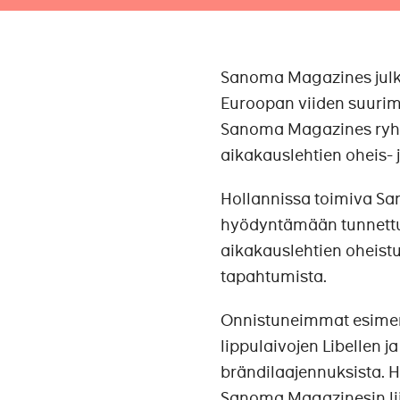
Sanoma Magazines julk
Euroopan viiden suuri
Sanoma Magazines ryhmän
aikakauslehtien oheis- j
Hollannissa toimiva San
hyödyntämään tunnettu
aikakauslehtien oheistuot
tapahtumista.
Onnistuneimmat esimerk
lippulaivojen Libellen ja
brändilaajennuksista.
Sanoma Magazinesin lii