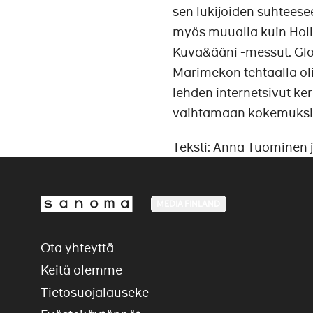
sen lukijoiden suhtees
myös muualla kuin Holla
Kuva&ääni -messut. Glo
Marimekon tehtaalla oli
lehden internetsivut ker
vaihtamaan kokemuksi
Teksti: Anna Tuominen 
MEDIA FINLAND
Ota yhteyttä
Keitä olemme
Tietosuojalauseke