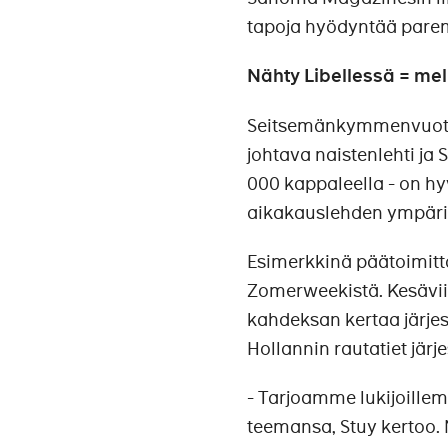
tapoja hyödyntää pare
Nähty Libellessä = me
Seitsemänkymmenvuotisp
johtava naistenlehti j
000 kappaleella - on hy
aikakauslehden ympäril
Esimerkkinä päätoimitt
Zomerweekistä. Kesävi
kahdeksan kertaa järjest
Hollannin rautatiet jär
- Tarjoamme lukijoille
teemansa, Stuy kertoo. 