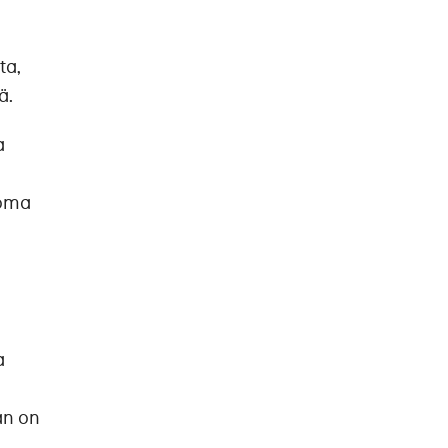
ta,
ä.
a
noma
a
än on