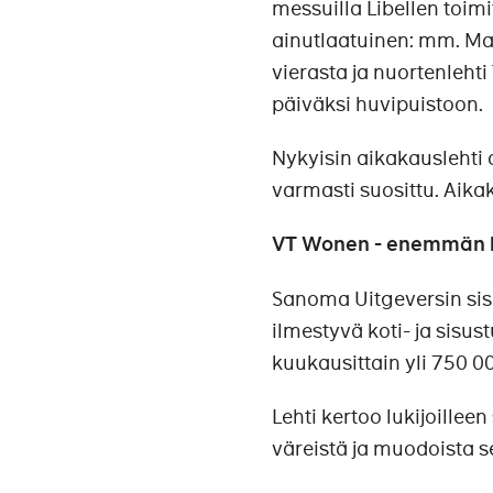
messuilla Libellen toim
ainutlaatuinen: mm. Mar
vierasta ja nuortenlehti
päiväksi huvipuistoon.
Nykyisin aikakauslehti 
varmasti suosittu. Aikak
VT Wonen - enemmän k
Sanoma Uitgeversin sis
ilmestyvä koti- ja sisus
kuukausittain yli 750 00
Lehti kertoo lukijoillee
väreistä ja muodoista s