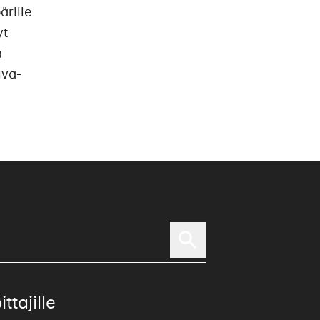
rille
yt
a
uva-
ittajille