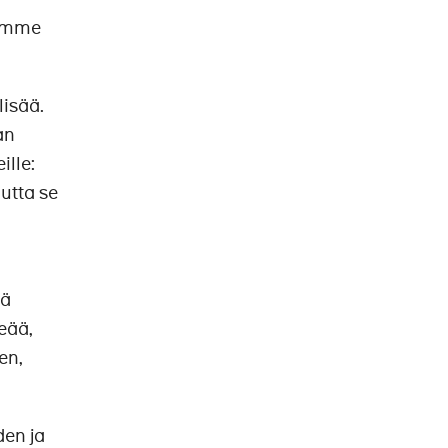
rimme
lisää.
an
ille:
utta se
sä
eää,
en,
den ja