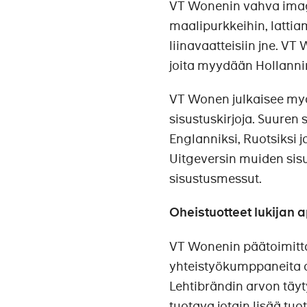
VT Wonenin vahva imago
maalipurkkeihin, lattiam
liinavaatteisiin jne. V
joita myydään Hollanni
VT Wonen julkaisee m
sisustuskirjoja. Suuren
Englanniksi, Ruotsiksi 
Uitgeversin muiden sis
sisustusmessut.
Oheistuotteet lukijan 
VT Wonenin päätoimittaj
yhteistyökumppaneita oh
Lehtibrändin arvon täy
tuotava jotain lisää t