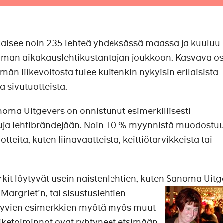
aisee noin 235 lehteä yhdeksässä maassa ja kuuluu
mman aikakauslehtikustantajan joukkoon. Kasvava o
 liikevoitosta tulee kuitenkin nykyisin erilaisista
a sivutuotteista.
oma Uitgevers on onnistunut esimerkillisesti
ja lehtibrändejään. Noin 10 % myynnistä muodostu
teita, kuten liinavaatteista, keittiötarvikkeista tai
it löytyvät usein naistenlehtien, kuten Sanoma Uitg
 Margriet'n, tai sisustuslehtien
 Hyvien esimerkkien myötä myös muut
ketoiminnot ovat ryhtyneet etsimään