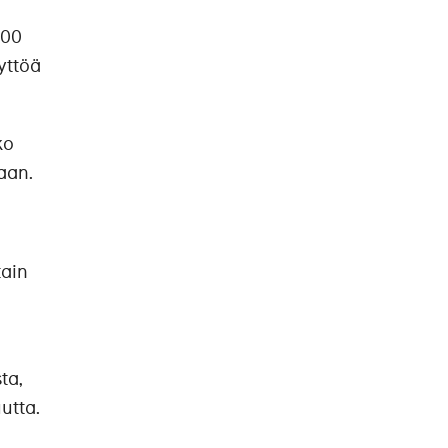
000
yttöä
ko
taan.
tain
ta,
utta.