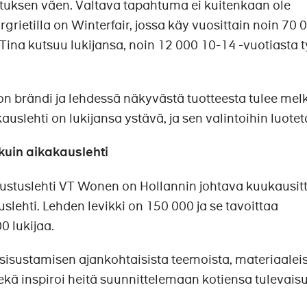
ituksen väen. Valtava tapahtuma ei kuitenkaan ole
grietilla on Winterfair, jossa käy vuosittain noin 70 
 Tina kutsuu lukijansa, noin 12 000 10-14 -vuotiasta t
on brändi ja lehdessä näkyvästä tuotteesta tulee mel
auslehti on lukijansa ystävä, ja sen valintoihin luote
uin aikakauslehti
ustuslehti VT Wonen on Hollannin johtava kuukausit
tuslehti. Lehden levikki on 150 000 ja se tavoittaa
0 lukijaa.
n sisustamisen ajankohtaisista teemoista, materiaaleis
ekä inspiroi heitä suunnittelemaan kotiensa tulevaisu