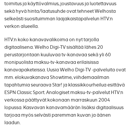
toimitus ja käyttövalmius, joustavuus ja luotettavuus
sekä hyvä hinta/laatusuhde ovat tehneet Welhosta
selkeästi suosituimman laajakaistapalvelun HTV:n
verkon alueella.
HTV:n koko kanavavalikoima on nyt tarjolla
digitaalisena. Welho Digi-TV sisältää lähes 20
perustarjontaan kuuluvaa tv-kanavaa sekä yli 60
monipuolista maksu-tv-kanavaa erilaisissa
kanavapaketeissa. Uusia Welho Digi-TV -palveluita ovat
mm. elokuvakanava Showtime, viihdemaailman
tapahtumia seuraava Star! ja klassikkourheilua esittävä
ESPN Classic Sport. Analogiset maksu-tv-palvelut HTV:n
verkossa päättyvät kokonaan marraskuun 2004
lopussa. Kasvavan kanavamäärän lisäksi digitaalisuus
tarjoaa myös selvästi paremman kuvan ja äänen
laadun.