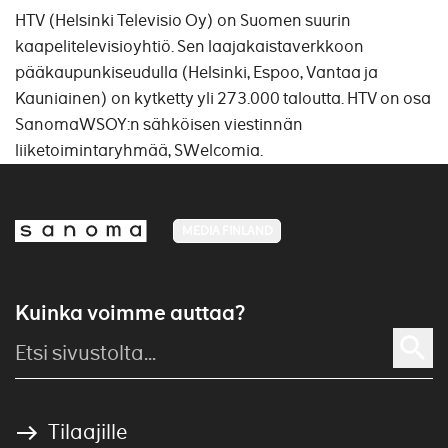
HTV (Helsinki Televisio Oy) on Suomen suurin
kaapelitelevisioyhtiö. Sen laajakaistaverkkoon
pääkaupunkiseudulla (Helsinki, Espoo, Vantaa ja
Kauniainen) on kytketty yli 273.000 taloutta. HTV on osa
SanomaWSOY:n sähköisen viestinnän
liiketoimintaryhmää, SWelcomia.
MEDIA FINLAND
Kuinka voimme auttaa?
Tilaajille