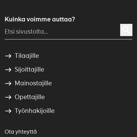
Kuinka voimme auttaa?
Tilaajille
Sijoittajille
Mainostajille
Opettajille
Työnhakijoille
Ota yhteyttä