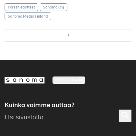
Pörssitiedotteet
Sanoma Oyj
Sanoma Media Finland
1
MEDIA FINLAND
Kuinka voimme auttaa?