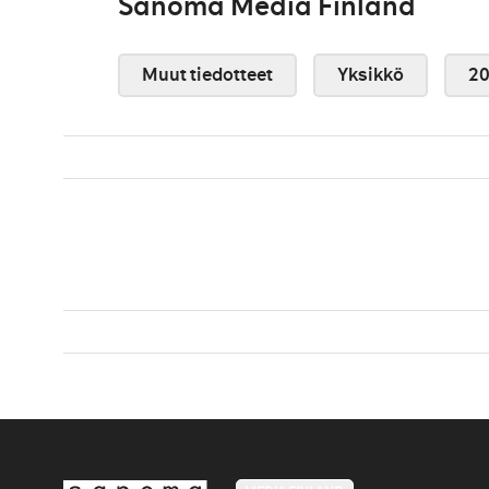
Sanoma Media Finland
Muut tiedotteet
Yksikkö
2