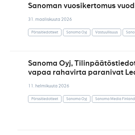
Sanoman vuosikertomus vuodel
31. maaliskuuta 2026
Pörssitiedotteet
Sanoma Oyj
Vastuullisuus
Sano
Sanoma Oyj, Tilinpäätöstiedote
vapaa rahavirta paranivat Le
11. helmikuuta 2026
Pörssitiedotteet
Sanoma Oyj
Sanoma Media Finland