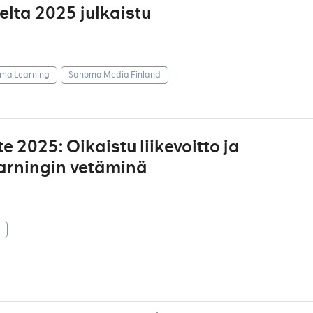
ta 2025 julkaistu
ma Learning
Sanoma Media Finland
 2025: Oikaistu liikevoitto ja
arningin vetäminä