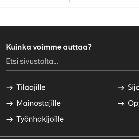
1
Kuinka voimme auttaa?
Tilaajille
Sijo
Mainostajille
Ope
Työnhakijoille