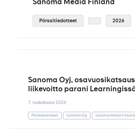
Sanoma Media Finland
Pörssitiedotteet
2026
Sanoma Oyj, osavuosikatsaus 
liikevoitto parani Learningis
7. toukokuuta 2026
Pörssitiedotteet
Sanoma Oyj
Sanoma Media Finland