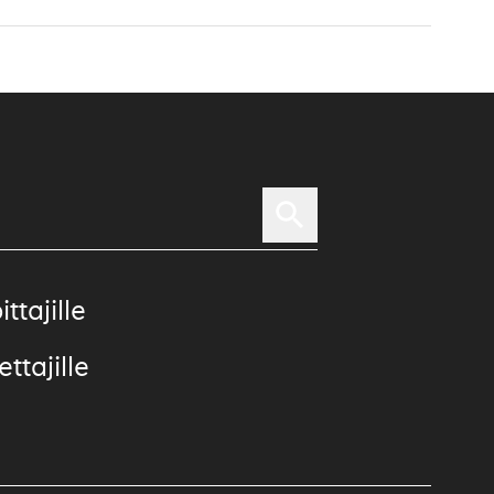
ittajille
ttajille