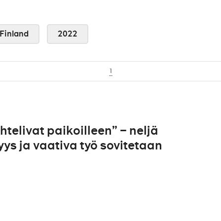
Finland
2022
1
telivat paikoilleen” – neljä
ys ja vaativa työ sovitetaan