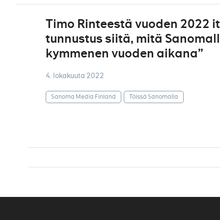
Timo Rinteestä vuoden 2022 it-
tunnustus siitä, mitä Sanomal
kymmenen vuoden aikana”
4. lokakuuta 2022
Sanoma Media Finland
Töissä Sanomalla