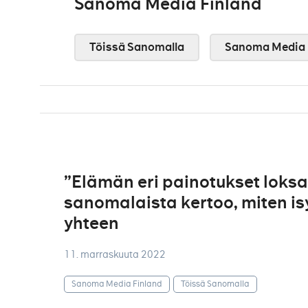
Sanoma Media Finland
Töissä Sanomalla
Sanoma Media 
”Elämän eri painotukset loksah
sanomalaista kertoo, miten isy
yhteen
11. marraskuuta 2022
Sanoma Media Finland
Töissä Sanomalla