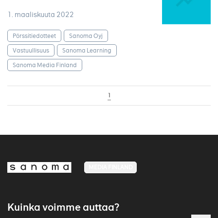
1. maaliskuuta 2022
Pörssitiedotteet
Sanoma Oyj
Vastuullisuus
Sanoma Learning
Sanoma Media Finland
1
MEDIA FINLAND
Kuinka voimme auttaa?