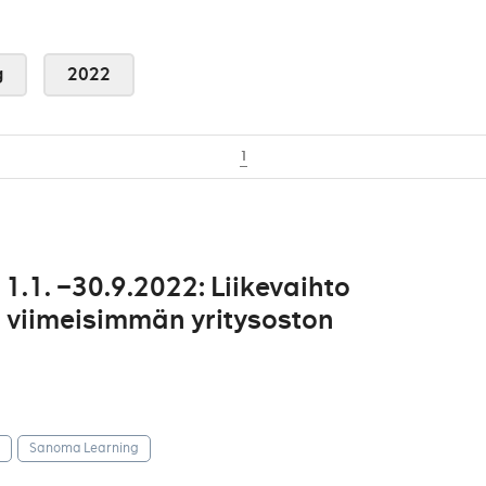
g
2022
1
.1. –30.9.2022: Liikevaihto
n viimeisimmän yritysoston
Sanoma Learning