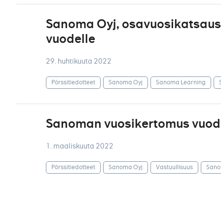
Sanoma Oyj, osavuosikatsaus 1
vuodelle
29. huhtikuuta 2022
Pörssitiedotteet
Sanoma Oyj
Sanoma Learning
Sanoman vuosikertomus vuodel
1. maaliskuuta 2022
Pörssitiedotteet
Sanoma Oyj
Vastuullisuus
Sano