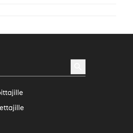
ittajille
ttajille