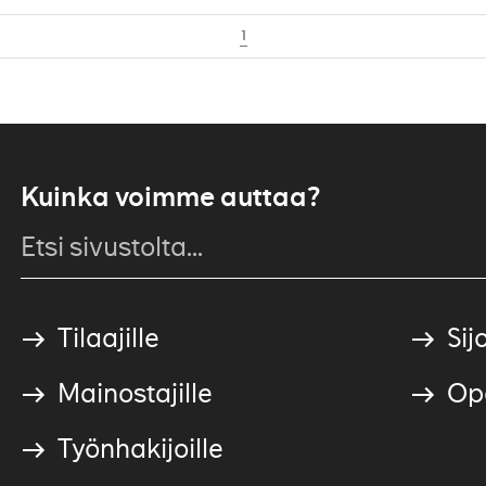
1
Kuinka voimme auttaa?
Tilaajille
Sijo
Mainostajille
Ope
Työnhakijoille