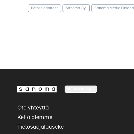
Pörssitiedotteet
Sanoma Oyj
Sanoma Media Finland
MEDIA FINLAND
Ota yhteyttä
Keitä olemme
Tietosuojalauseke