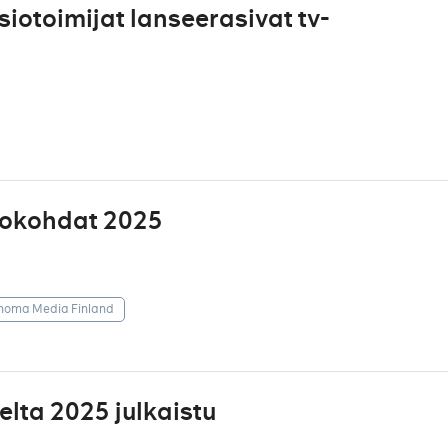
siotoimijat lanseerasivat tv-
hokohdat 2025
noma Media Finland
ta 2025 julkaistu