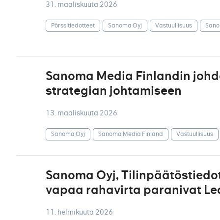
31. maaliskuuta 2026
Pörssitiedotteet
Sanoma Oyj
Vastuullisuus
Sano
Sanoma Media Finlandin johdo
strategian johtamiseen
13. maaliskuuta 2026
Sanoma Oyj
Sanoma Media Finland
Vastuullisuus
Sanoma Oyj, Tilinpäätöstiedote
vapaa rahavirta paranivat Le
11. helmikuuta 2026