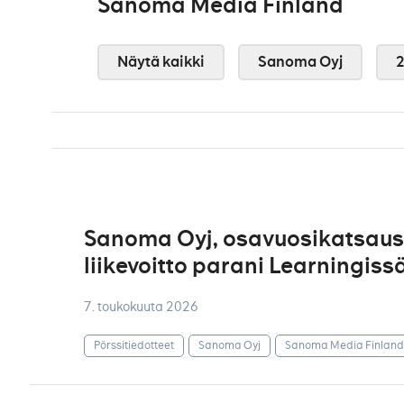
Sanoma Media Finland
Näytä kaikki
Sanoma Oyj
Sanoma Oyj, osavuosikatsaus 
liikevoitto parani Learningis
7. toukokuuta 2026
Pörssitiedotteet
Sanoma Oyj
Sanoma Media Finland