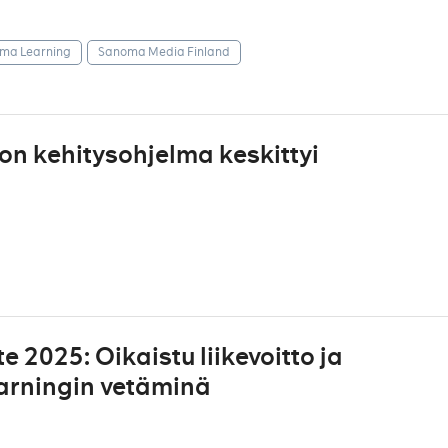
ma Learning
Sanoma Media Finland
n kehitysohjelma keskittyi
 2025: Oikaistu liikevoitto ja
arningin vetäminä