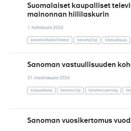
Suomalaiset kaupalliset televi
mainonnan hiililaskurin
1. huhtikuuta 2026
Sanoma Media Finland
Sanoma Oyj
Vastuullisuus
Sanoman vastuullisuuden ko
31. maaliskuuta 2026
Vastuullisuus
Sanoma Oyj
Sanoma Learning
Sa
Sanoman vuosikertomus vuodel