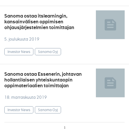
Sanoma ostaa itslearningin,
kansainvälisen oppimisen
ohjausjärjestelmien toimittajan
5. joulukuuta 2019
Investor News
Sanoma Oyj
Sanoma ostaa Essenerin, johtavan
hollantilaisen yhteiskuntaopin
oppimateriaalien toimittajan
18. marraskuuta 2019
Investor News
Sanoma Oyj
1