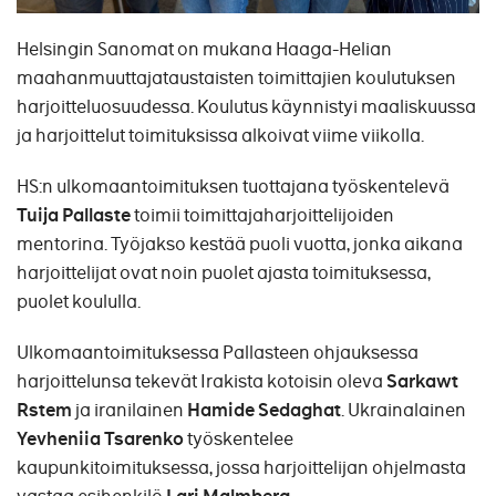
Helsingin Sanomat on mukana Haaga-Helian
maahanmuuttajataustaisten toimittajien koulutuksen
harjoitteluosuudessa. Koulutus käynnistyi maaliskuussa
ja harjoittelut toimituksissa alkoivat viime viikolla.
HS:n ulkomaantoimituksen tuottajana työskentelevä
Tuija Pallaste
toimii toimittajaharjoittelijoiden
mentorina. Työjakso kestää puoli vuotta, jonka aikana
harjoittelijat ovat noin puolet ajasta toimituksessa,
puolet koululla.
Ulkomaantoimituksessa Pallasteen ohjauksessa
harjoittelunsa tekevät Irakista kotoisin oleva
Sarkawt
Rstem
ja iranilainen
Hamide Sedaghat
. Ukrainalainen
Yevheniia Tsarenko
työskentelee
kaupunkitoimituksessa, jossa harjoittelijan ohjelmasta