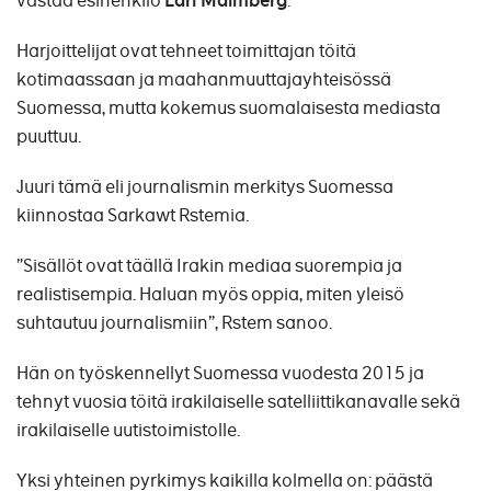
vastaa esihenkilö
Lari Malmberg
.
Harjoittelijat ovat tehneet toimittajan töitä
kotimaassaan ja maahanmuuttajayhteisössä
Suomessa, mutta kokemus suomalaisesta mediasta
puuttuu.
Juuri tämä eli journalismin merkitys Suomessa
kiinnostaa Sarkawt Rstemia.
”Sisällöt ovat täällä Irakin mediaa suorempia ja
realistisempia. Haluan myös oppia, miten yleisö
suhtautuu journalismiin”, Rstem sanoo.
Hän on työskennellyt Suomessa vuodesta 2015 ja
tehnyt vuosia töitä irakilaiselle satelliittikanavalle sekä
irakilaiselle uutistoimistolle.
Yksi yhteinen pyrkimys kaikilla kolmella on: päästä