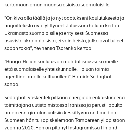
kertomaan oman maansa asioista suomalaisille.
”On kiva olla täällä ja jo nyt odotukseni koulutuksesta ja
harjoittelusta ovat ylittyneet. Jutuissani haluan kertoa
Ukrainasta suomalaisille ja erityisesti Suomessa
asuvista ukrainalaisista, ei vain heistä, jotka ovat tulleet
sodan takia”, Yevheniia Tsarenko kertoo.
”Haaga-Helian koulutus on mahdollisuus sekä meille
että suomalaiselle yhteiskunnalle. Haluan toimia
agenttina omalle kulttuurilleni”, Hamide Sedaghat
sanoo.
Sedaghat työskenteli pitkään energiaan erikoistuneena
toimittajana uutistoimistossa Iranissa ja perusti lopulta
oman energia-alan uutisiin keskittyvän nettimedian.
Suomeen hän tuli opiskelemaan Tampereen yliopistoon
vuonna 2020. Hän on pitänyt Instagramissa Finland