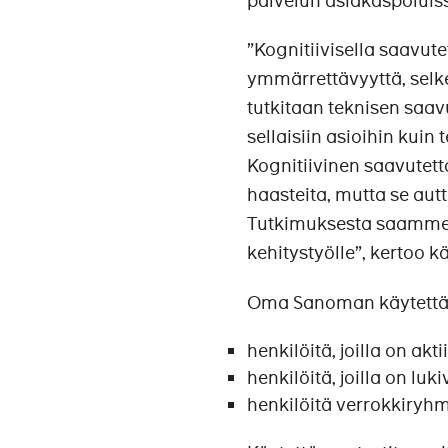
palvelun asiakaspoluis
”Kognitiivisella saavut
ymmärrettävyyttä, selke
tutkitaan teknisen saa
sellaisiin asioihin kuin
Kognitiivinen saavutettav
haasteita, mutta se aut
Tutkimuksesta saamme
kehitystyölle”, kertoo 
Oma Sanoman käytettävy
henkilöitä, joilla on a
henkilöitä, joilla on luk
henkilöitä verrokkiryhm