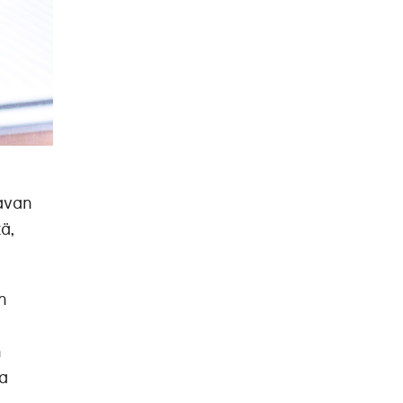
navan
ä,
n
n
ta