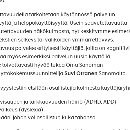
sa.
ettavuudella tarkoitetaan käytännössä palvelun
yttä ja helppokäyttöisyyttä. Usein saavutettavuutta
vutettavuuden näkökulmasta, nyt keskitymme esimerk
 tekstien selkeys tai valikoiden ymmärrettävyys.
uus palvelee erityisesti käyttäjiä, joilla on kognitiivi
taa myös esimerkiksi palvelun uusia käyttäjiä.
 toivottavasti hyvää tukea Oma Sanoman
käyttökokemussuunnittelija
Suvi Otranen
Sanomalta.
ystestiin etsitään osallistujia kolmesta käyttäjäry
ktiivisuuden ja tarkkaavuuden häiriö (ADHD, ADD)
ivaikeus (dyslexia)
ään, johon voi osallistua kuka tahansa