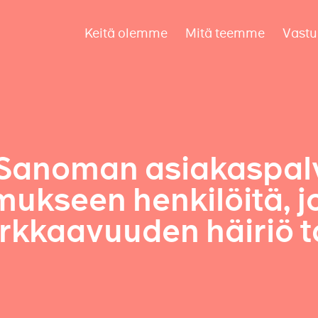
Keitä olemme
Mitä teemme
Vastu
 Sanoman asiakaspal
ukseen henkilöitä, jo
arkkaavuuden häiriö t