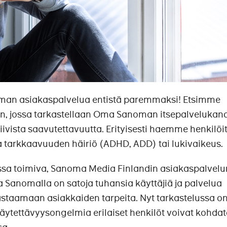
man asiakaspalvelua entistä paremmaksi! Etsimme
een, jossa tarkastellaan Oma Sanoman itsepalveluka
iivista saavutettavuutta. Erityisesti haemme henkilöit
 ja tarkkaavuuden häiriö (ADHD, ADD) tai lukivaikeus.
a toimiva, Sanoma Media Finlandin asiakaspalvelu
 Sanomalla on satoja tuhansia käyttäjiä ja palvelua
astaamaan asiakkaiden tarpeita. Nyt tarkastelussa o
a käytettävyysongelmia erilaiset henkilöt voivat kohda