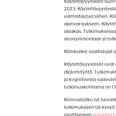
Käytettävyystestit suo
2023. Käytettävyystestin
valmistautua siihen. Ki
ajanvaraukseen. Käytett
asiakas. Tutkimuksessa 
anonymisoidaan ja tutkim
Kiitokseksi osallistujat
Käytettävyystestit ovat
diplomityötä. Tutkimuk
ja kognitiivista saavut
tutkimuskohteena on O
Kiinnostuitko tai tunne
tutkimukseen tai kysyä 
osoitteeseen
susanna.h