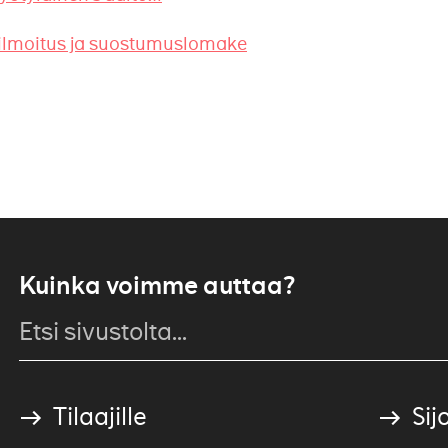
ailmoitus ja suostumuslomake
Kuinka voimme auttaa?
Tilaajille
Sijo