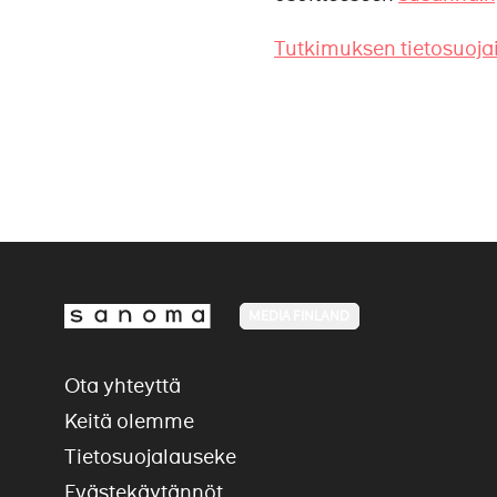
Tutkimuksen tietosuoj
MEDIA FINLAND
Ota yhteyttä
Keitä olemme
Tietosuojalauseke
Evästekäytännöt