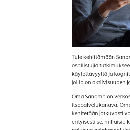
Tule kehittämään Sano
osallistujia tutkimuks
käytettävyyttä ja kognit
joilla on aktiivisuuden
Oma Sanoma on verkoss
itsepalvelukanava. Oma
kehitetään jatkuvasti v
erityisesti se, millaisi