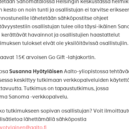
ritetaan Sanomatalossa Helsingin keskustassa helmi
 kesto on noin tunti ja osallistujan ei tarvitse eriksee
innostuneille lähetetään sähköpostitse ohjeet
ävyystestiin osallistujan tulee olla täysi-ikäinen S
kerättävät havainnot ja osallistujien haastattelut
uksen tulokset eivät ole yksilöitävissä osallistujiin.
 saavat 15€ arvoisen Go Gift -lahjakortin.
 osa
Susanna Hyötyläisen
Aalto-yliopistossa tehtävä
sessa keskittyy tutkimaan verkkopalveluiden käytett
ettavuutta. Tutkimus on tapaustutkimus, jossa
ma Sanoma -verkkopalvelu.
tko tutkimukseen sopivan osallistujan? Voit ilmoittau
lisätietoa lähettämällä sähköpostia
yotylainen@aalto.fi