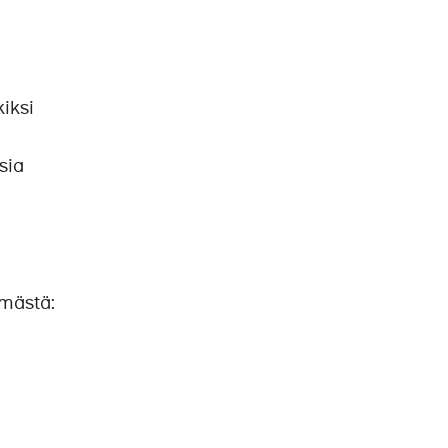
iksi
sia
hmästä: