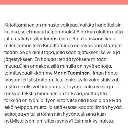
Kirjoittaminen on minusta vaikeaa. Vaikka harjoittelisin
kuinka, se ei muutu helpommaksi. Aina kun aloitan uutta
juttua, yllätyn vilpittömästi siitä, etten taaskaan tiedä
miten tämän teen.Kirjoittaminen on myös parasta, mitä
tiedän. Se on ainut tapa, jolla saan ajatukseni selville ja
järjestykseen. En haluaisi tehdä työkseni mitään
muuta.Olen onnekas, sillä minulla on hyvä editoija,
toimituspäällikkömme
Maria Tuominen
. Ilman häntä
työstäni ei tulisi mitään. Jutut ehkä kyllä valmistuisivat,
mutta ne olisivat huonompia, täynnä kökköyksiä ja
rönsyjä.Tekstin hiominen on tärkeää, mutta yhtä
tärkeää on työnilo. Työn ei tarvitse olla koko ajan kivaa
eikä helppoa, mutta ilo siitä ei saisi kadota.Ilman hyvää
editoijaa en tulisi töihin niin hyväntuulisena kuin
nyt.Mistä työniloni sitten syntyy? Esimerkiksi näistä: