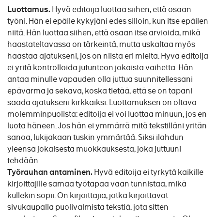
Luottamus.
Hyvä editoija luottaa siihen, että osaan
työni. Hän ei epäile kykyjäni edes silloin, kun itse epäilen
niitä. Hän luottaa siihen, että osaan itse arvioida, mikä
haastateltavassa on tärkeintä, mutta uskaltaa myös
haastaa ajatukseni, jos on niistä eri mieltä. Hyvä editoija
ei yritä kontrolloida jutunteon jokaista vaihetta. Hän
antaa minulle vapauden olla juttua suunnitellessani
epävarma ja sekava, koska tietää, että se on tapani
saada ajatukseni kirkkaiksi. Luottamuksen on oltava
molemminpuolista: editoija ei voi luottaa minuun, jos en
luota häneen. Jos hän ei ymmärrä mitä tekstilläni yritän
sanoa, lukijakaan tuskin ymmärtää. Siksi ilahdun
yleensä jokaisesta muokkauksesta, joka juttuuni
tehdään.
Työrauhan antaminen.
Hyvä editoija ei tyrkytä kaikille
kirjoittajille samaa työtapaa vaan tunnistaa, mikä
kullekin sopii. On kirjoittajia, jotka kirjoittavat
sivukaupalla puolivalmista tekstiä, jota sitten