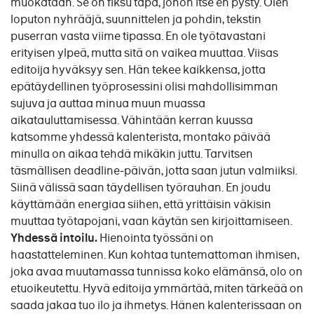
muokataan. Se on fiksu tapa, johon itse en pysty. Olen
loputon nyhrääjä, suunnittelen ja pohdin, tekstin
puserran vasta viime tipassa. En ole työtavastani
erityisen ylpeä, mutta sitä on vaikea muuttaa. Viisas
editoija hyväksyy sen. Hän tekee kaikkensa, jotta
epätäydellinen työprosessini olisi mahdollisimman
sujuva ja auttaa minua muun muassa
aikatauluttamisessa. Vähintään kerran kuussa
katsomme yhdessä kalenterista, montako päivää
minulla on aikaa tehdä mikäkin juttu. Tarvitsen
täsmällisen deadline-päivän, jotta saan jutun valmiiksi.
Siinä välissä saan täydellisen työrauhan. En joudu
käyttämään energiaa siihen, että yrittäisin väkisin
muuttaa työtapojani, vaan käytän sen kirjoittamiseen.
Yhdessä intoilu.
Hienointa työssäni on
haastatteleminen. Kun kohtaa tuntemattoman ihmisen,
joka avaa muutamassa tunnissa koko elämänsä, olo on
etuoikeutettu. Hyvä editoija ymmärtää, miten tärkeää on
saada jakaa tuo ilo ja ihmetys. Hänen kalenterissaan on