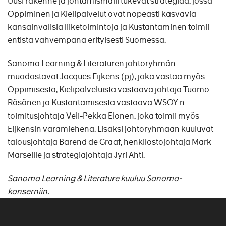
Uusi rakenne ja johtamismalli tukevat strategiaa, jossa
Oppiminen ja Kielipalvelut ovat nopeasti kasvavia
kansainvälisiä liiketoimintoja ja Kustantaminen toimii
entistä vahvempana erityisesti Suomessa.
Sanoma Learning & Literaturen johtoryhmän
muodostavat Jacques Eijkens (pj), joka vastaa myös
Oppimisesta, Kielipalveluista vastaava johtaja Tuomo
Räsänen ja Kustantamisesta vastaava WSOY:n
toimitusjohtaja Veli-Pekka Elonen, joka toimii myös
Eijkensin varamiehenä. Lisäksi johtoryhmään kuuluvat
talousjohtaja Barend de Graaf, henkilöstöjohtaja Mark
Marseille ja strategiajohtaja Jyri Ahti.
Sanoma Learning & Literature kuuluu Sanoma-
konserniin.