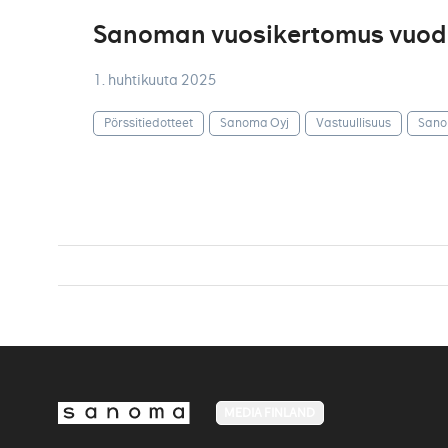
Sanoman vuosikertomus vuodel
1. huhtikuuta 2025
Pörssitiedotteet
Sanoma Oyj
Vastuullisuus
Sano
MEDIA FINLAND