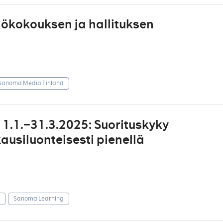
iökokouksen ja hallituksen
Sanoma Media Finland
1.1.–31.3.2025: Suorituskyky
usiluonteisesti pienellä
Sanoma Learning