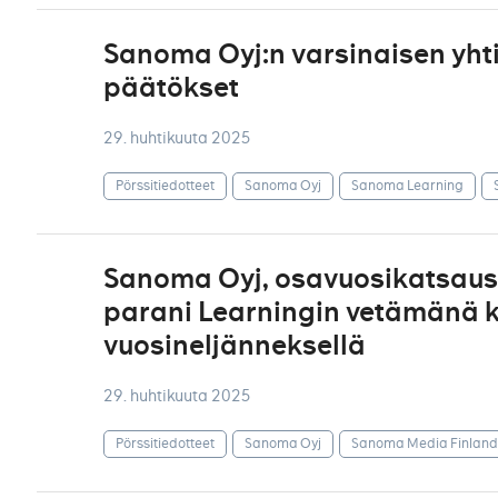
Sanoma Oyj:n varsinaisen yht
päätökset
29. huhtikuuta 2025
Pörssitiedotteet
Sanoma Oyj
Sanoma Learning
Sanoma Oyj, osavuosikatsaus 
parani Learningin vetämänä ka
vuosineljänneksellä
29. huhtikuuta 2025
Pörssitiedotteet
Sanoma Oyj
Sanoma Media Finland