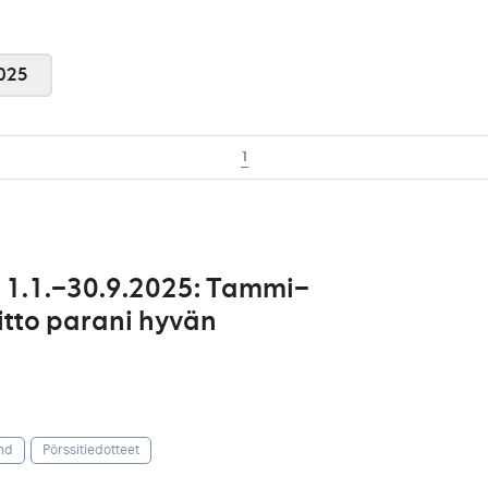
025
1
 1.1.–30.9.2025: Tammi–
itto parani hyvän
nd
Pörssitiedotteet