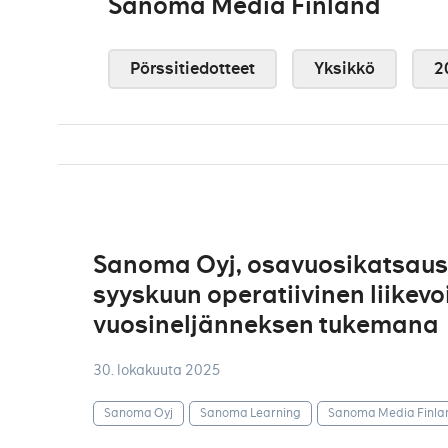
Sanoma Media Finland
Pörssitiedotteet
Yksikkö
2
Sanoma Oyj, osavuosikatsaus
syyskuun operatiivinen liikevo
vuosineljänneksen tukemana
30. lokakuuta 2025
Sanoma Oyj
Sanoma Learning
Sanoma Media Finla