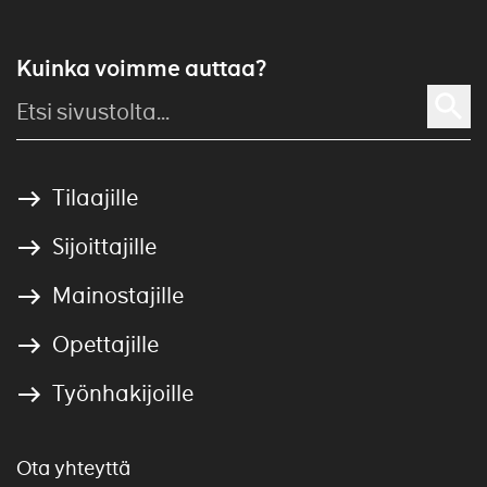
Kuinka voimme auttaa?
Tilaajille
Sijoittajille
Mainostajille
Opettajille
Työnhakijoille
Ota yhteyttä