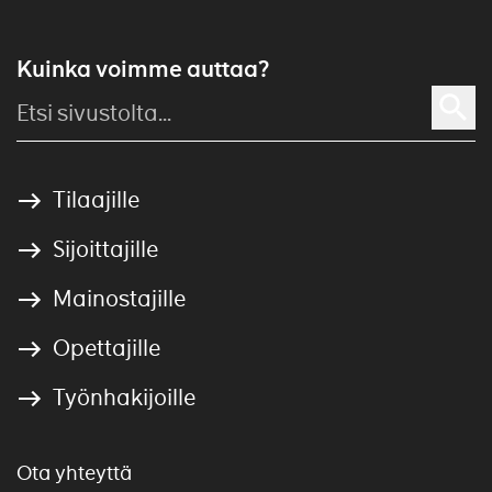
Kuinka voimme auttaa?
Tilaajille
Sijoittajille
Mainostajille
Opettajille
Työnhakijoille
Ota yhteyttä