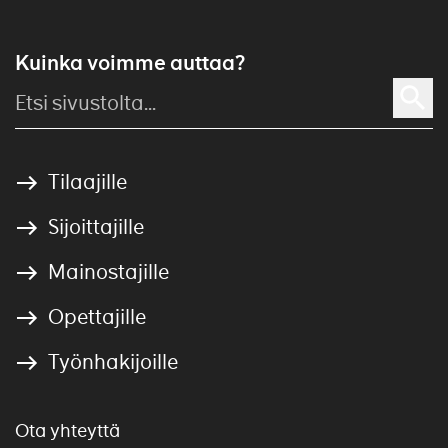
Kuinka voimme auttaa?
Tilaajille
Sijoittajille
Mainostajille
Opettajille
Työnhakijoille
Ota yhteyttä