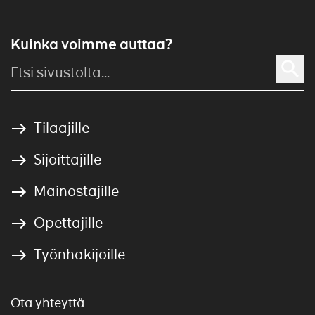
Kuinka voimme auttaa?
Tilaajille
Sijoittajille
Mainostajille
Opettajille
Työnhakijoille
Ota yhteyttä